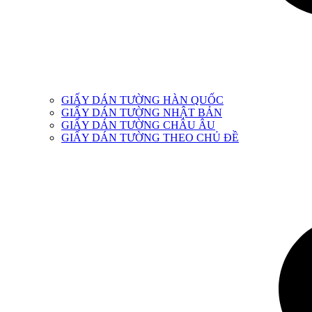
GIẤY DÁN TƯỜNG HÀN QUỐC
GIẤY DÁN TƯỜNG NHẬT BẢN
GIẤY DÁN TƯỜNG CHÂU ÂU
GIẤY DÁN TƯỜNG THEO CHỦ ĐỀ