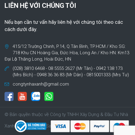
LIÊN HỆ VỚI CHÚNG TÔI
Nếu bạn cần tư vấn hãy liên hệ với chúng tôi theo các
cách dưới đây.
415/12 Trường Chinh, P.14, Q.Tân Bình, TP.HCM / Kho SG:
718 Khu CN Hoàng Gia, Đức Hòa, Long An / Kho HN: Km13
Đại Lộ Thăng Long, Hoài Đức, HN
(028) 3810 6468 - 08 5555 2627 (Mr Tân) - 0942 138 173
(Mrs Bích) - 0948 36 36 83 (Mr Dân) - 0815001333 (Mrs Tư)
congtynhaxanh@gmail.com
© Bản quyền thuộc về Công ty TNHH Xây Dựng & Đầu Tư Nhà
Xanh | Cung cấp bởi Sapo