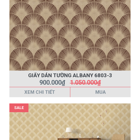
GIẤY DÁN TƯỜNG ALBANY 6803-3
900.000₫
1.050.000₫
XEM CHI TIẾT
MUA
SALE