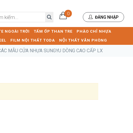
0
ĐĂNG NHẬP
E NGOÀI TRỜI
TẤM ỐP THAN TRE
PHÀO CHỈ NHỰA
EEL
FILM NỘI THẤT TODA
NỘI THẤT VĂN PHÒNG
CÁC MẪU CỬA NHỰA SUNGYU DÒNG CAO CẤP LX