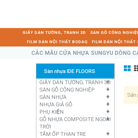
GIẤY DÁN TƯỜNG, TRANH 3D
SÀN GỖ CÔNG NGHIỆ
FILM DÁN NỘI THẤT BODAQ
FILM DÁN NỘI THẤ
CÁC MẪU CỬA NHỰA SUNGYU DÒNG C
Sàn nhựa IDE FLOORS
+
GIẤY DÁN TƯỜNG, TRANH 3D
+
SÀN GỖ CÔNG NGHIỆP
Sản 
+
SÀN NHỰA
+
NHỰA GIẢ GỖ
+
PHỤ KIỆN
+
GỖ NHỰA COMPOSITE NGOÀI
TRỜI
+
TẤM ỐP THAN TRE