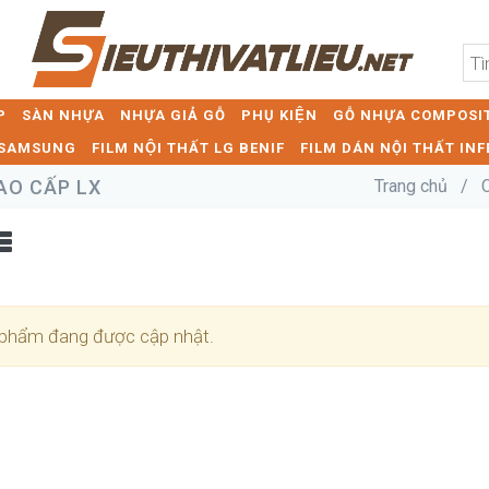
P
SÀN NHỰA
NHỰA GIẢ GỖ
PHỤ KIỆN
GỖ NHỰA COMPOSIT
T SAMSUNG
FILM NỘI THẤT LG BENIF
FILM DÁN NỘI THẤT INF
AO CẤP LX
Trang chủ
/
phẩm đang được cập nhật.