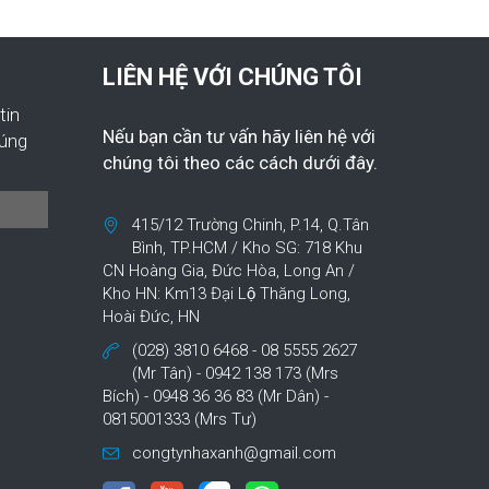
LIÊN HỆ VỚI CHÚNG TÔI
tin
Nếu bạn cần tư vấn hãy liên hệ với
húng
chúng tôi theo các cách dưới đây.
415/12 Trường Chinh, P.14, Q.Tân
Bình, TP.HCM / Kho SG: 718 Khu
CN Hoàng Gia, Đức Hòa, Long An /
Kho HN: Km13 Đại Lộ Thăng Long,
Hoài Đức, HN
(028) 3810 6468 - 08 5555 2627
(Mr Tân) - 0942 138 173 (Mrs
Bích) - 0948 36 36 83 (Mr Dân) -
0815001333 (Mrs Tư)
congtynhaxanh@gmail.com