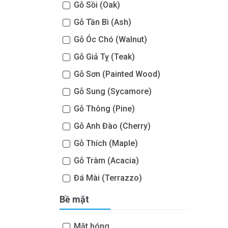
Gỗ Sồi (Oak)
Gỗ Tần Bì (Ash)
Gỗ Óc Chó (Walnut)
Gỗ Giả Tỵ (Teak)
Gỗ Sơn (Painted Wood)
Gỗ Sung (Sycamore)
Gỗ Thông (Pine)
Gỗ Anh Đào (Cherry)
Gỗ Thích (Maple)
Gỗ Tràm (Acacia)
Đá Mài (Terrazzo)
Bề mặt
Mặt bóng