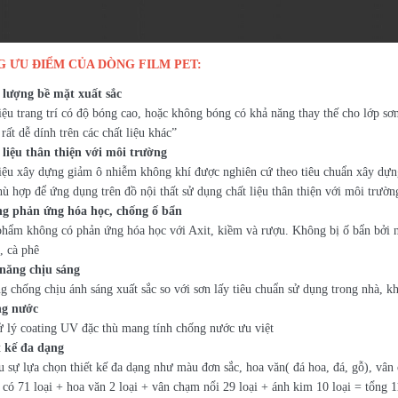
 ƯU ĐIỂM CỦA DÒNG FILM PET:
 lượng bề mặt xuất sắc
liệu trang trí có độ bóng cao, hoặc không bóng có khả năng thay thế cho lớp sơ
ất dễ dính trên các chất liệu khác”
 liệu thân thiện với môi trường
liệu xây dựng giảm ô nhiễm không khí được nghiên cứ theo tiêu chuẩn xây dựng
ù hợp để ứng dụng trên đồ nội thất sử dụng chất liệu thân thiện với môi trườn
ng phản ứng hóa học, chống ố bẩn
phẩm không có phản ứng hóa học với Axit, kiềm và rượu. Không bị ố bẩn bởi n
, cà phê
năng chịu sáng
g chống chịu ánh sáng xuất sắc so với sơn lấy tiêu chuẩn sử dụng trong nhà, k
ng nước
 lý coating UV đặc thù mang tính chống nước ưu việt
t kế đa dạng
u sự lựa chọn thiết kế đa dạng như màu đơn sắc, hoa văn( đá hoa, đá, gỗ), vân
 có 71 loại + hoa văn 2 loại + vân chạm nổi 29 loại + ánh kim 10 loại = tổng 1