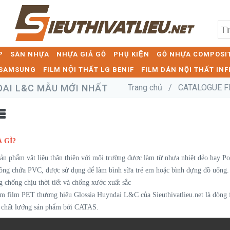
P
SÀN NHỰA
NHỰA GIẢ GỖ
PHỤ KIỆN
GỖ NHỰA COMPOSIT
T SAMSUNG
FILM NỘI THẤT LG BENIF
FILM DÁN NỘI THẤT INF
I L&C MẪU MỚI NHẤT
Trang chủ
/
CATALOGUE FI
 GÌ?
sản phẩm vật liệu thân thiện với môi trường được làm từ nhựa nhiệt dẻo hay Po
ông chứa PVC, được sử dụng để làm bình sữa trẻ em hoặc bình đựng đồ uống.
g chống chịu thời tiết và chống xước xuất sắc
m film PET thương hiệu Glossia Huyndai L&C của Sieuthivatlieu.net là dòng 
̀ chất lướng sản phẩm bởi CATAS.