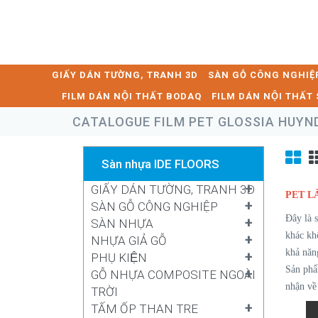
GIẤY DÁN TƯỜNG, TRANH 3D
SÀN GỖ CÔNG NGHIỆ
FILM DÁN NỘI THẤT BODAQ
FILM DÁN NỘI THẤ
CATALOGUE FILM PET GLOSSIA HUYNDA
Sàn nhựa IDE FLOORS
+
GIẤY DÁN TƯỜNG, TRANH 3D
PET LÀ
+
SÀN GỖ CÔNG NGHIỆP
Đây là 
+
SÀN NHỰA
khác kh
+
NHỰA GIẢ GỖ
khả năn
+
PHỤ KIỆN
Sản phẩ
+
GỖ NHỰA COMPOSITE NGOÀI
nhận vê
TRỜI
+
TẤM ỐP THAN TRE