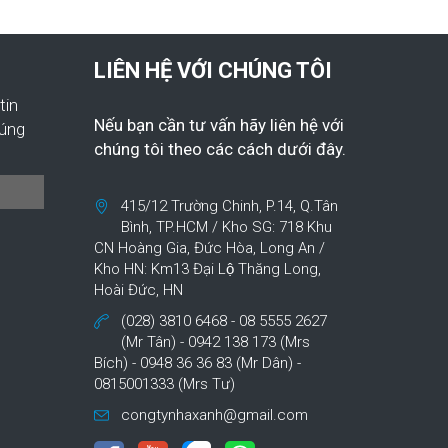
LIÊN HỆ VỚI CHÚNG TÔI
tin
Nếu bạn cần tư vấn hãy liên hệ với
húng
chúng tôi theo các cách dưới đây.
415/12 Trường Chinh, P.14, Q.Tân
Bình, TP.HCM / Kho SG: 718 Khu
CN Hoàng Gia, Đức Hòa, Long An /
Kho HN: Km13 Đại Lộ Thăng Long,
Hoài Đức, HN
(028) 3810 6468 - 08 5555 2627
(Mr Tân) - 0942 138 173 (Mrs
Bích) - 0948 36 36 83 (Mr Dân) -
0815001333 (Mrs Tư)
congtynhaxanh@gmail.com