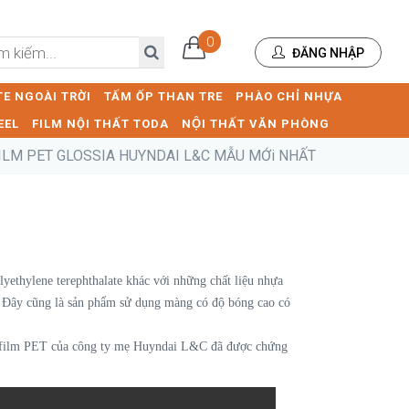
0
ĐĂNG NHẬP
E NGOÀI TRỜI
TẤM ỐP THAN TRE
PHÀO CHỈ NHỰA
EEL
FILM NỘI THẤT TODA
NỘI THẤT VĂN PHÒNG
LM PET GLOSSIA HUYNDAI L&C MẪU MỚi NHẤT
lyethylene terephthalate khác với những chất liệu nhựa
 Đây cũng là sản phẩm sử dụng màng có độ bóng cao có
film PET của công ty mẹ Huyndai L&C đã được chứng