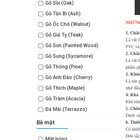
Gỗ Sồi (Oak)
Gỗ Tần Bì (Ash)
NHỮNG
Gỗ Óc Chó (Walnut)
1. Chất
Gỗ Giả Tỵ (Teak)
Là vật 
Gỗ Sơn (Painted Wood)
PVC và r
2. Chất
Gỗ Sung (Sycamore)
Là vật 
Gỗ Thông (Pine)
phẩm ph
3. Khô
Gỗ Anh Đào (Cherry)
Là sản 
Gỗ Thích (Maple)
như dầu
4. Khả 
Gỗ Tràm (Acacia)
Khả năn
Đá Mài (Terrazzo)
5. Chố
Được xử
Bề mặt
6. Thiế
Có nhiề
Đơn sắc
Mặt bóng