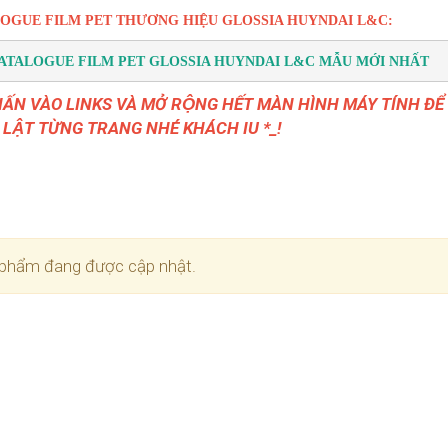
OGUE FILM PET THƯƠNG HIỆU GLOSSIA HUYNDAI L&C:
CATALOGUE FILM PET GLOSSIA HUYNDAI L&C MẪU MỚI NHẤT
HẤN VÀO LINKS VÀ MỞ RỘNG HẾT MÀN HÌNH MÁY TÍNH 
 LẬT TỪNG TRANG NHÉ KHÁCH IU *_!
phẩm đang được cập nhật.