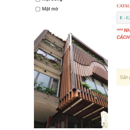
CATAL
Mặt mờ
E - 
*** N
CÁCH
Sản 