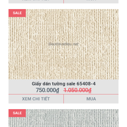
SALE
Giấy dán tường sale 65408-4
750.000₫
1.050.000₫
XEM CHI TIẾT
MUA
SALE