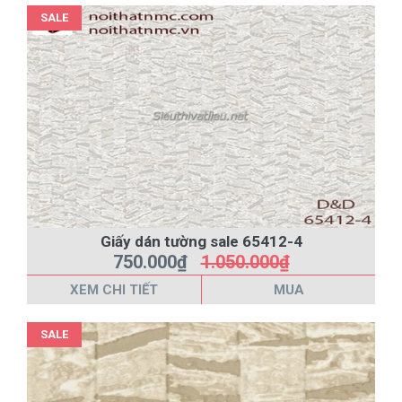
SALE
Giấy dán tường sale 65412-4
750.000₫
1.050.000₫
XEM CHI TIẾT
MUA
SALE