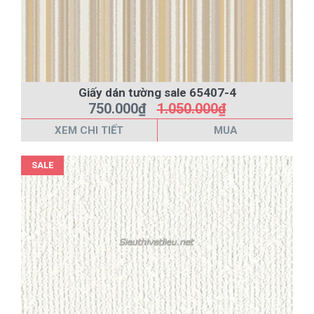
Giấy dán tường sale 65407-4
750.000₫
1.050.000₫
XEM CHI TIẾT
MUA
SALE