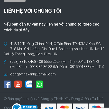
LIÊN HỆ VỚI CHÚNG TÔI
Nếu bạn cần tư vấn hãy liên hệ với chúng tôi theo các
cách dưới đây.
415/12 Trường Chinh, P.14, Q.Tân Bình, TP.HCM / Kho SG:
718 Khu CN Hoàng Gia, Đức Hòa, Long An / Kho HN: Km13
Đại Lộ Thăng Long, Hoài Đức, HN
(028) 3810 6468 - 08 5555 2627 (Mr Tân) - 0942 138 173
(Mrs Bích) - 0948 36 36 83 (Mr Dân) - 0815001333 (Mrs Tư)
congtynhaxanh@gmail.com
© Bản quyền thuộc về Công ty TNHH Xây Dựng & Đầu Tư Nhà
Xanh | Cung cấp bởi Sapo