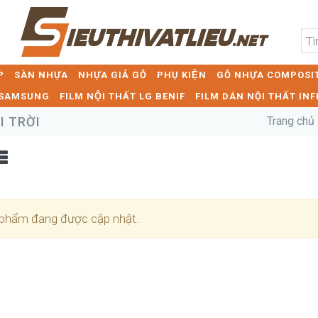
P
SÀN NHỰA
NHỰA GIẢ GỖ
PHỤ KIỆN
GỖ NHỰA COMPOSIT
T SAMSUNG
FILM NỘI THẤT LG BENIF
FILM DÁN NỘI THẤT INF
 TRỜI
Trang chủ
phẩm đang được cập nhật.