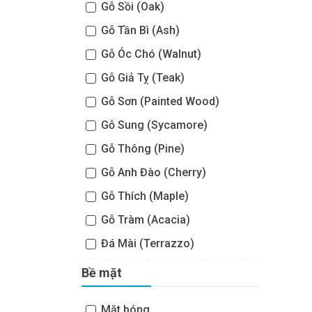
Gỗ Sồi (Oak)
Gỗ Tần Bì (Ash)
Gỗ Óc Chó (Walnut)
Gỗ Giả Tỵ (Teak)
Gỗ Sơn (Painted Wood)
Gỗ Sung (Sycamore)
Gỗ Thông (Pine)
Gỗ Anh Đào (Cherry)
Gỗ Thích (Maple)
Gỗ Tràm (Acacia)
Đá Mài (Terrazzo)
Bề mặt
Mặt bóng