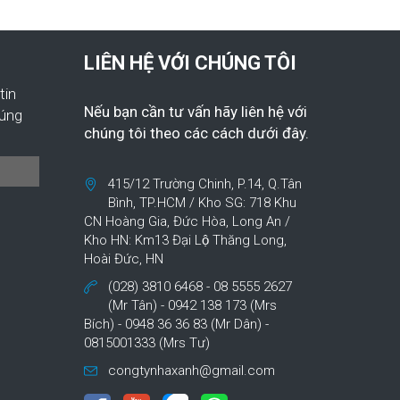
LIÊN HỆ VỚI CHÚNG TÔI
tin
Nếu bạn cần tư vấn hãy liên hệ với
húng
chúng tôi theo các cách dưới đây.
415/12 Trường Chinh, P.14, Q.Tân
Bình, TP.HCM / Kho SG: 718 Khu
CN Hoàng Gia, Đức Hòa, Long An /
Kho HN: Km13 Đại Lộ Thăng Long,
Hoài Đức, HN
(028) 3810 6468 - 08 5555 2627
(Mr Tân) - 0942 138 173 (Mrs
Bích) - 0948 36 36 83 (Mr Dân) -
0815001333 (Mrs Tư)
congtynhaxanh@gmail.com