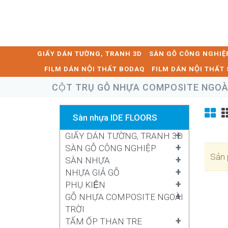
GIẤY DÁN TƯỜNG, TRANH 3D
SÀN GỖ CÔNG NGHIỆ
FILM DÁN NỘI THẤT BODAQ
FILM DÁN NỘI THẤ
CỘT TRỤ GỖ NHỰA COMPOSITE NGOÀI
Sàn nhựa IDE FLOORS
+
GIẤY DÁN TƯỜNG, TRANH 3D
+
SÀN GỖ CÔNG NGHIỆP
Sản 
+
SÀN NHỰA
+
NHỰA GIẢ GỖ
+
PHỤ KIỆN
+
GỖ NHỰA COMPOSITE NGOÀI
TRỜI
+
TẤM ỐP THAN TRE