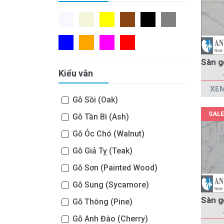
Kiểu vân
XEM
Gỗ Sồi (Oak)
SALE
Gỗ Tần Bì (Ash)
Gỗ Óc Chó (Walnut)
Gỗ Giả Tỵ (Teak)
Gỗ Sơn (Painted Wood)
Gỗ Sung (Sycamore)
Gỗ Thông (Pine)
Gỗ Anh Đào (Cherry)