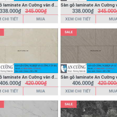
Sàn gỗ laminate An Cường vân đá AC-460-T
338.000₫
345.000₫
338.000₫
345.000
 CHI TIẾT
MUA
XEM CHI TIẾT
MU
SALE
Sàn gỗ laminate An Cường vân đá AC-5010-SMM
406.000₫
420.000₫
406.000₫
420.000
 CHI TIẾT
MUA
XEM CHI TIẾT
MU
SALE