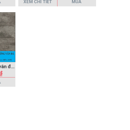
A
XEM CHI TIẾT
MUA
Sàn gỗ laminate An Cường vân đá AC-1161-T
₫
A