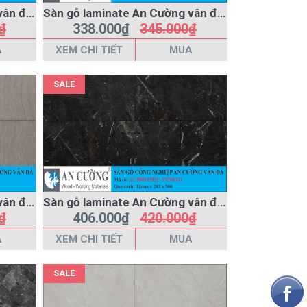
Sàn gỗ laminate An Cường vân đá AC-459-T
Sàn gỗ laminate An Cường vân đá AC-458-T
₫
338.000₫
345.000₫
A
XEM CHI TIẾT
MUA
SALE
Sàn gỗ laminate An Cường vân đá AC-5008-SMM
Sàn gỗ laminate An Cường vân đá AC-5009-SMM
₫
406.000₫
420.000₫
A
XEM CHI TIẾT
MUA
SALE