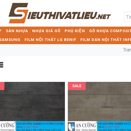
P
SÀN NHỰA
NHỰA GIẢ GỖ
PHỤ KIỆN
GỖ NHỰA COMPOSIT
T SAMSUNG
FILM NỘI THẤT LG BENIF
FILM DÁN NỘI THẤT INF
Tra
SALE