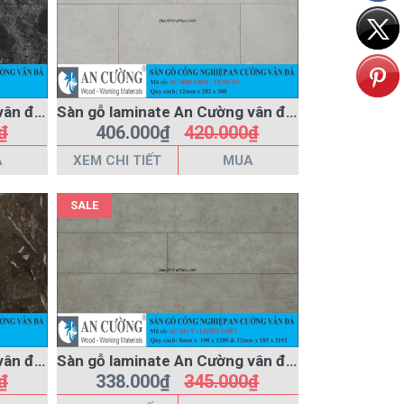
Sàn gỗ laminate An Cường vân đá AC-5006-SMM
Sàn gỗ laminate An Cường vân đá AC-5004-SMM
₫
406.000₫
420.000₫
A
XEM CHI TIẾT
MUA
SALE
Sàn gỗ laminate An Cường vân đá AC-5003-SMM
Sàn gỗ laminate An Cường vân đá AC-431-T
₫
338.000₫
345.000₫