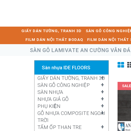
GIẤY DÁN TƯỜNG, TRANH 3D
SÀN GỖ CÔNG NGHIỆ
FILM DÁN NỘI THẤT BODAQ
FILM DÁN NỘI THẤ
SÀN GỖ LAMIVATE AN CƯỜNG VÂN ĐÁ
Sàn nhựa IDE FLOORS
+
GIẤY DÁN TƯỜNG, TRANH 3D
+
SÀN GỖ CÔNG NGHIỆP
SALE
+
SÀN NHỰA
+
NHỰA GIẢ GỖ
+
PHỤ KIỆN
+
GỖ NHỰA COMPOSITE NGOÀI
TRỜI
+
TẤM ỐP THAN TRE