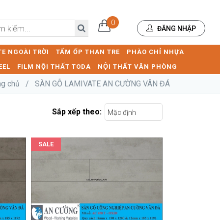
0
ĐĂNG NHẬP
E NGOÀI TRỜI
TẤM ỐP THAN TRE
PHÀO CHỈ NHỰA
EEL
FILM NỘI THẤT TODA
NỘI THẤT VĂN PHÒNG
ng chủ
/
SÀN GỖ LAMIVATE AN CƯỜNG VÂN ĐÁ
Sắp xếp theo:
Mặc định
SALE