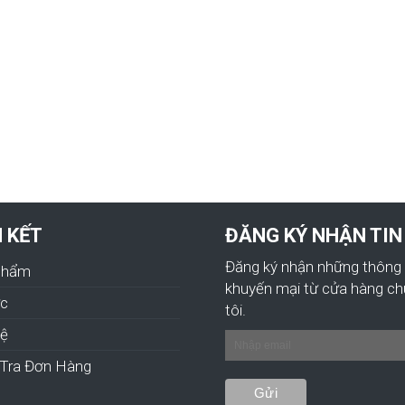
N KẾT
ĐĂNG KÝ NHẬN TIN
Đăng ký nhận những thông 
Phẩm
khuyến mại từ cửa hàng c
ức
tôi.
hệ
Tra Đơn Hàng