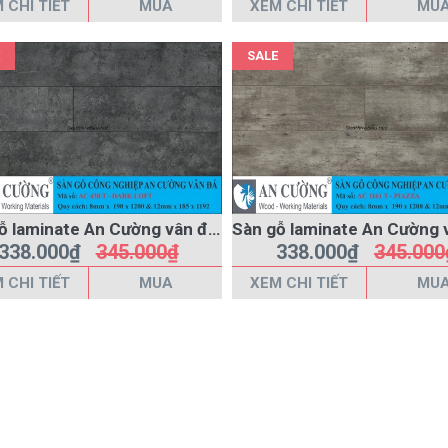
 CHI TIẾT
MUA
XEM CHI TIẾT
MU
SALE
Sàn gỗ laminate An Cường vân đá AC-430-T
338.000₫
345.000₫
338.000₫
345.000
 CHI TIẾT
MUA
XEM CHI TIẾT
MU