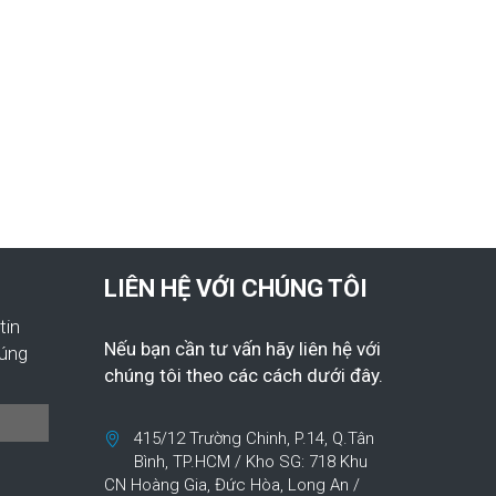
LIÊN HỆ VỚI CHÚNG TÔI
tin
Nếu bạn cần tư vấn hãy liên hệ với
húng
chúng tôi theo các cách dưới đây.
415/12 Trường Chinh, P.14, Q.Tân
Bình, TP.HCM / Kho SG: 718 Khu
CN Hoàng Gia, Đức Hòa, Long An /