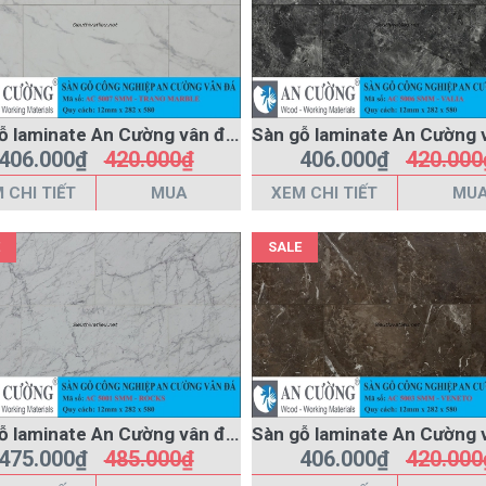
Sàn gỗ laminate An Cường vân đá AC-5007-SMM
406.000₫
420.000₫
406.000₫
420.000
 CHI TIẾT
MUA
XEM CHI TIẾT
MU
SALE
Sàn gỗ laminate An Cường vân đá AC-5001-SMM
475.000₫
485.000₫
406.000₫
420.000