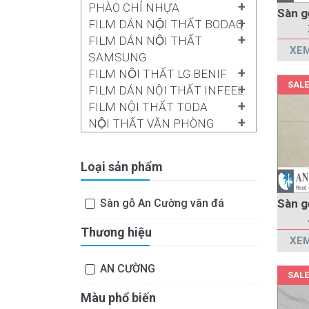
+
PHÀO CHỈ NHỰA
+
FILM DÁN NỘI THẤT BODAQ
+
FILM DÁN NỘI THẤT
XEM
SAMSUNG
+
FILM NỘI THẤT LG BENIF
SALE
+
FILM DÁN NỘI THẤT INFEEL
+
FILM NỘI THẤT TODA
+
NỘI THẤT VĂN PHÒNG
Loại sản phẩm
Sàn gỗ An Cường vân đá
Thương hiệu
XEM
AN CƯỜNG
SALE
Màu phổ biến