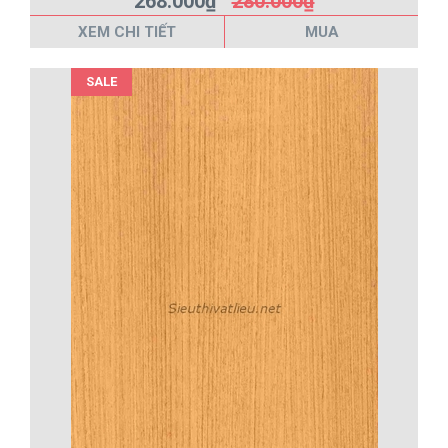
268.000₫
280.000₫
XEM CHI TIẾT
MUA
SALE