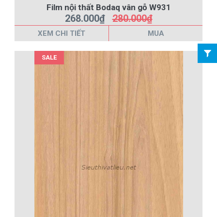
Film nội thất Bodaq vân gỗ W931
268.000₫
280.000₫
XEM CHI TIẾT
MUA
SALE