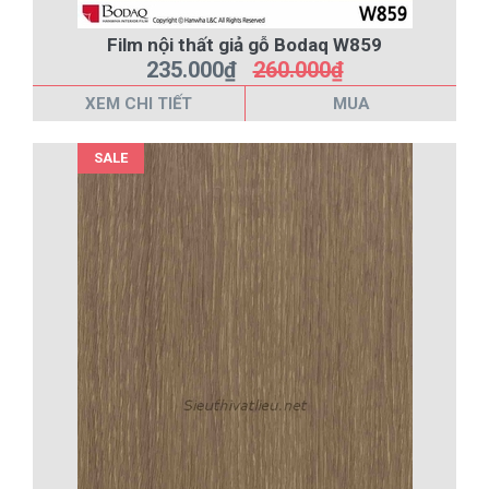
Film nội thất giả gỗ Bodaq W859
235.000₫
260.000₫
XEM CHI TIẾT
MUA
SALE