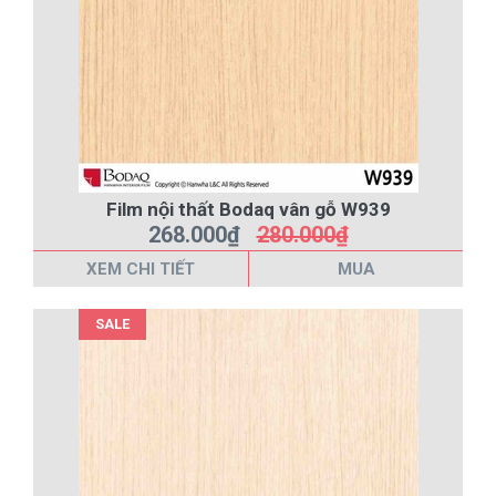
Film nội thất Bodaq vân gỗ W939
268.000₫
280.000₫
XEM CHI TIẾT
MUA
SALE