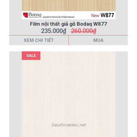
Film nội thất giả gỗ Bodaq W877
235.000₫
260.000₫
XEM CHI TIẾT
MUA
SALE