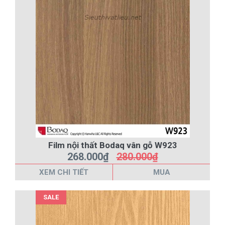
Film nội thất Bodaq vân gỗ W923
268.000₫
280.000₫
XEM CHI TIẾT
MUA
SALE