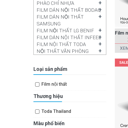
+
PHÀO CHỈ NHỰA
+
FILM DÁN NỘI THẤT BODAQ
+
FILM DÁN NỘI THẤT
SAMSUNG
+
FILM NỘI THẤT LG BENIF
+
FILM DÁN NỘI THẤT INFEEL
+
FILM NỘI THẤT TODA
XEM
+
NỘI THẤT VĂN PHÒNG
SALE
Loại sản phẩm
Film nội thất
Thương hiệu
Toda Thailand
Màu phổ biến