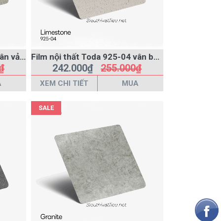
Film nội thất Toda 926-02 vân vải màu xám
Film nội thất Toda 925-04 vân betong màu kem
₫
242.000₫
255.000₫
A
XEM CHI TIẾT
MUA
SALE