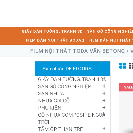
GIẤY DÁN TƯỜNG, TRANH 3D
SÀN GỖ CÔNG NGHIỆ
FILM DÁN NỘI THẤT BODAQ
FILM DÁN NỘI THẤ
FILM NỘI THẤT TODA VÂN BETONG / 
Sàn nhựa IDE FLOORS
+
GIẤY DÁN TƯỜNG, TRANH 3D
+
SÀN GỖ CÔNG NGHIỆP
SALE
+
SÀN NHỰA
+
NHỰA GIẢ GỖ
+
PHỤ KIỆN
+
GỖ NHỰA COMPOSITE NGOÀI
TRỜI
+
TẤM ỐP THAN TRE