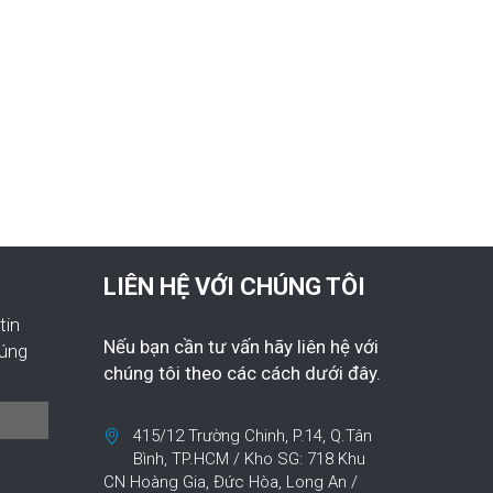
LIÊN HỆ VỚI CHÚNG TÔI
tin
Nếu bạn cần tư vấn hãy liên hệ với
húng
chúng tôi theo các cách dưới đây.
415/12 Trường Chinh, P.14, Q.Tân
Bình, TP.HCM / Kho SG: 718 Khu
CN Hoàng Gia, Đức Hòa, Long An /