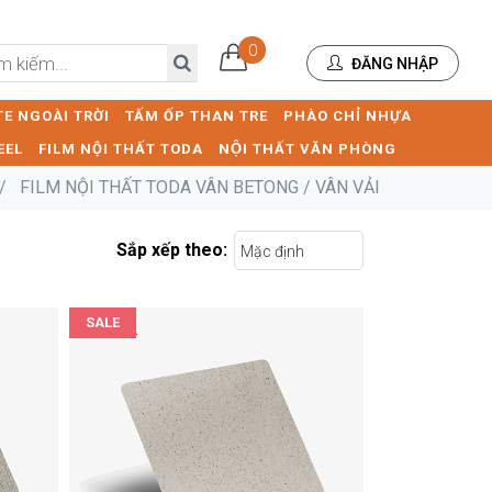
0
ĐĂNG NHẬP
E NGOÀI TRỜI
TẤM ỐP THAN TRE
PHÀO CHỈ NHỰA
EEL
FILM NỘI THẤT TODA
NỘI THẤT VĂN PHÒNG
/
FILM NỘI THẤT TODA VÂN BETONG / VÂN VẢI
Sắp xếp theo:
Mặc định
SALE