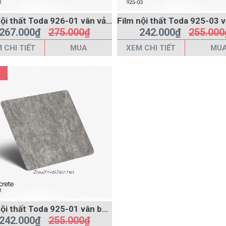
Film nội thất Toda 926-01 vân vải màu kem
267.000₫
275.000₫
242.000₫
255.000
 CHI TIẾT
MUA
XEM CHI TIẾT
MU
Film nội thất Toda 925-01 vân betong màu xám
242.000₫
255.000₫