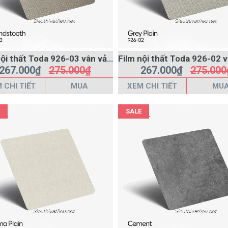
Film nội thất Toda 926-03 vân vải màu nâu
267.000₫
275.000₫
267.000₫
275.000
 CHI TIẾT
MUA
XEM CHI TIẾT
MU
SALE