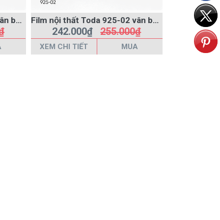
Film nội thất Toda 925-03 vân betong màu xám đen
Film nội thất Toda 925-02 vân betong màu xám
₫
242.000₫
255.000₫
A
XEM CHI TIẾT
MUA