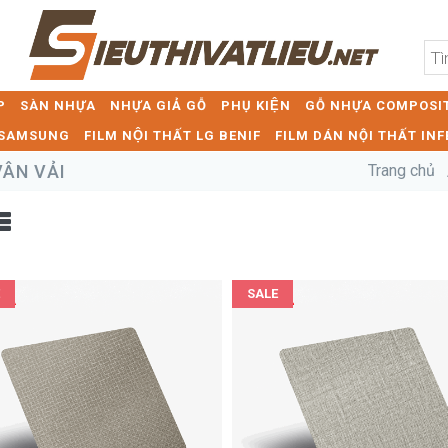
P
SÀN NHỰA
NHỰA GIẢ GỖ
PHỤ KIỆN
GỖ NHỰA COMPOSIT
T SAMSUNG
FILM NỘI THẤT LG BENIF
FILM DÁN NỘI THẤT INF
VÂN VẢI
Trang chủ
SALE