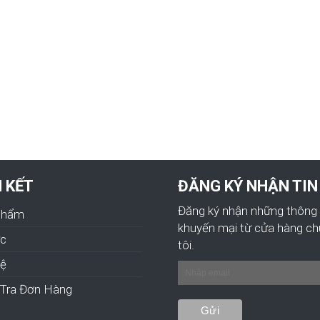
N KẾT
ĐĂNG KÝ NHẬN TIN
Đăng ký nhận những thông 
Phẩm
khuyến mại từ cửa hàng c
ức
tôi.
hệ
Tra Đơn Hàng