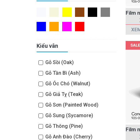
XEM
Kiểu vân
SALE
Gỗ Sồi (Oak)
Gỗ Tần Bì (Ash)
Gỗ Óc Chó (Walnut)
Gỗ Giả Tỵ (Teak)
Gỗ Sơn (Painted Wood)
Gỗ Sung (Sycamore)
Gỗ Thông (Pine)
Gỗ Anh Đào (Cherry)