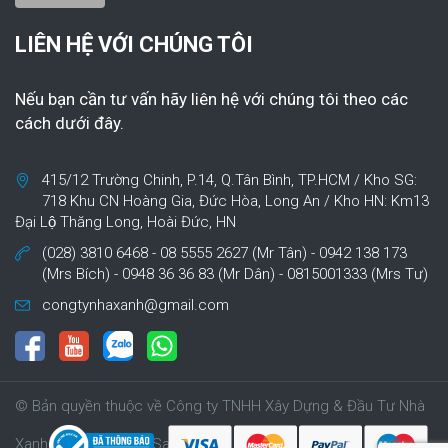
LIÊN HỆ VỚI CHÚNG TÔI
Nếu bạn cần tư vấn hãy liên hệ với chúng tôi theo các
cách dưới đây.
415/12 Trường Chinh, P.14, Q.Tân Bình, TP.HCM / Kho SG:
718 Khu CN Hoàng Gia, Đức Hòa, Long An / Kho HN: Km13
Đại Lộ Thăng Long, Hoài Đức, HN
(028) 3810 6468 - 08 5555 2627 (Mr Tân) - 0942 138 173
(Mrs Bích) - 0948 36 36 83 (Mr Dân) - 0815001333 (Mrs Tư)
congtynhaxanh@gmail.com
© Bản quyền thuộc về Công ty TNHH Xây Dựng & Đầu Tư Nhà
Xanh | Cung cấp bởi Sapo