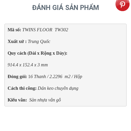
ĐÁNH GIÁ SẢN PHẨM
Mã số: 
TWINS FLOOR
TW302
Xuất xứ : 
Trung Quốc
Quy cách (Dài x Rộng x Dày):
914.4 x 152.4 x 3 mm
Đóng gói:
 1
6 Thanh / 2.2296  m2 / Hộp
Cách thi công:
Dán keo chuyên dụng
Kiểu vân:
  Sàn nhựa vân gỗ