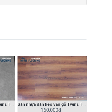
Sàn nhựa dán keo vân đá Twins TW3010
Sàn nhựa dán keo vân gỗ Twins TW207
160.000₫