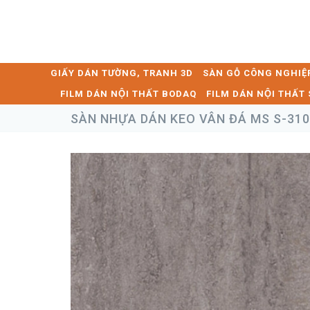
GIẤY DÁN TƯỜNG, TRANH 3D
SÀN GỖ CÔNG NGHIỆ
FILM DÁN NỘI THẤT BODAQ
FILM DÁN NỘI THẤ
SÀN NHỰA DÁN KEO VÂN ĐÁ MS S-31