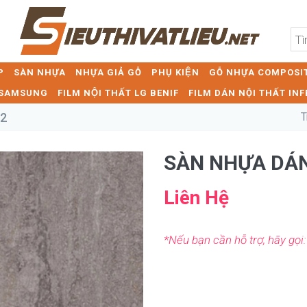
P
SÀN NHỰA
NHỰA GIẢ GỖ
PHỤ KIỆN
GỖ NHỰA COMPOSIT
T SAMSUNG
FILM NỘI THẤT LG BENIF
FILM DÁN NỘI THẤT INF
02
T
SÀN NHỰA DÁN
Liên Hệ
*Nếu bạn cần hỗ trợ, hãy gọi