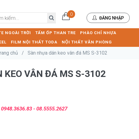
0
ĐĂNG NHẬP
E NGOÀI TRỜI
TẤM ỐP THAN TRE
PHÀO CHỈ NHỰA
EEL
FILM NỘI THẤT TODA
NỘI THẤT VĂN PHÒNG
rang chủ
/
Sàn nhựa dán keo vân đá MS S-3102
 KEO VÂN ĐÁ MS S-3102
:
0948.3636.83 - 08.5555.2627