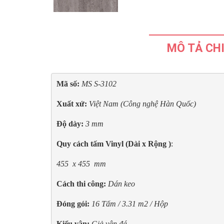
MÔ TẢ CHI
Mã số:
MS S-3102
Xuất xứ:
Việt Nam (Công nghệ Hàn Quốc)
Độ dày: 
3 mm
Quy cách tấm Vinyl (Dài x Rộng )
: 
455  x 455  mm
Cách thi công: 
Dán keo
Đóng gói:
16 Tấm / 3.31 m2 / Hộp
Kiểu vân:
Giả vân đá