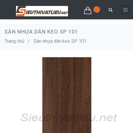
SÀN NHỰA DÁN KEO SP 101
Trang chủ
/
Sàn nhựa dán keo SP 101