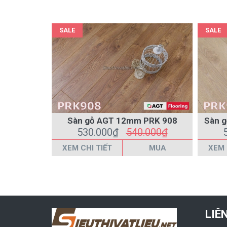
SALE
SALE
Sàn gỗ AGT 12mm PRK 908
Sàn g
530.000₫
540.000₫
XEM CHI TIẾT
MUA
XEM 
LIÊ