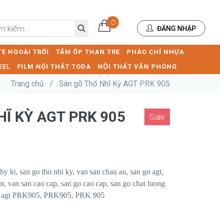
0
ĐĂNG NHẬP
E NGOÀI TRỜI
TẤM ỐP THAN TRE
PHÀO CHỈ NHỰA
EEL
FILM NỘI THẤT TODA
NỘI THẤT VĂN PHÒNG
Trang chủ
/
Sàn gỗ Thổ Nhĩ Kỳ AGT PRK 905
HĨ KỲ AGT PRK 905
Sale
hy ki, san go tho nhi ky, van san chau au, san go agt,
ot, van san cao cap, san go cao cap, san go chat luong
5, agt PRK905,
PRK905, PRK 905