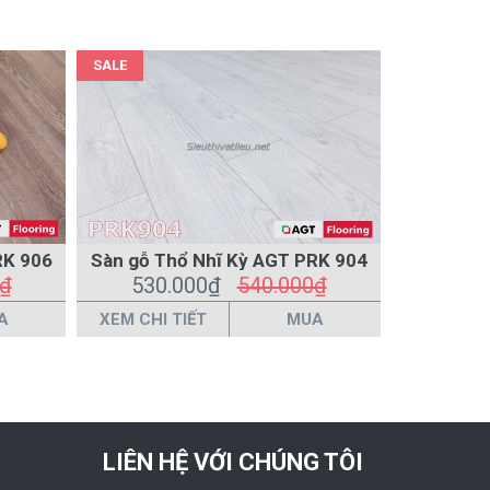
SALE
SALE
PRK 906
Sàn gỗ Thổ Nhĩ Kỳ AGT PRK 904
Sàn gỗ T
0₫
530.000₫
540.000₫
530
A
XEM CHI TIẾT
MUA
XEM CHI 
LIÊN HỆ VỚI CHÚNG TÔI