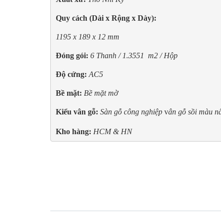
Quy cách (Dài x Rộng x Dày):
1195 x 189 x 12 mm
Đóng gói:
6 Thanh / 1.3551  m2 / Hộp
Độ cứng:
AC5
Bề mặt:
Bề mặt mờ
Kiểu vân gỗ:
Sàn gỗ công nghiệp
 v
ân gỗ sồi màu nâ
Kho hàng:
 HCM & HN