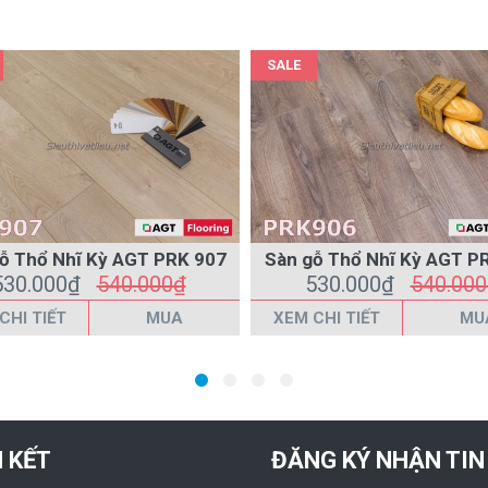
SALE
ỗ Thổ Nhĩ Kỳ AGT PRK 907
Sàn gỗ Thổ Nhĩ Kỳ AGT 
530.000₫
540.000₫
530.000₫
540.00
CHI TIẾT
MUA
XEM CHI TIẾT
MU
N KẾT
ĐĂNG KÝ NHẬN TIN