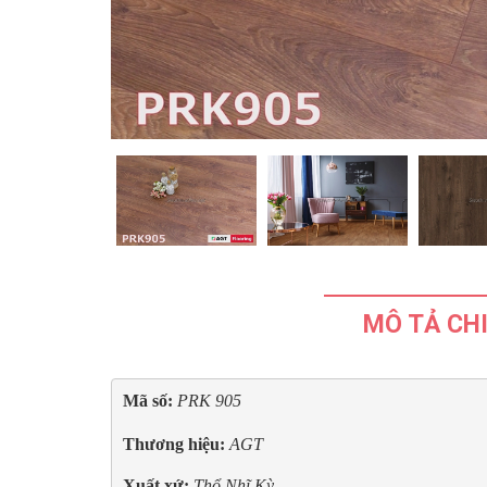
MÔ TẢ CHI
Mã số:
PRK 905 

Thương hiệu:
 AGT
Xuất xứ:
Thổ Nhĩ Kỳ