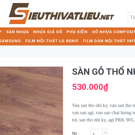
P
SÀN NHỰA
NHỰA GIẢ GỖ
PHỤ KIỆN
GỖ NHỰA COMPOSIT
T SAMSUNG
FILM NỘI THẤT LG BENIF
FILM DÁN NỘI THẤT INF
SÀN GỖ THỔ N
530.000₫
Van san tho nhi ky, van san tho n
van san agt, van san chat luong t
tot, san tho nhi ky, agt PRK 90
SL: