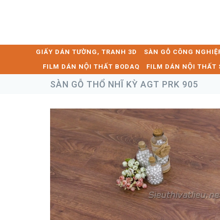
GIẤY DÁN TƯỜNG, TRANH 3D
SÀN GỖ CÔNG NGHIỆ
FILM DÁN NỘI THẤT BODAQ
FILM DÁN NỘI THẤ
SÀN GỖ THỔ NHĨ KỲ AGT PRK 905