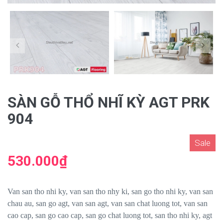
SÀN GỖ THỔ NHĨ KỲ AGT PRK
904
Sale
530.000₫
Van san tho nhi ky, van san tho nhy ki, san go tho nhi ky, van san
chau au, san go agt, van san agt, van san chat luong tot, van san
cao cap, san go cao cap, san go chat luong tot, san tho nhi ky, agt