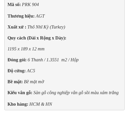
Mã số:
PRK 904 

Thương hiệu:
 AGT
Xuất xứ :
Thổ Nhĩ Kỳ (Turkey)
Quy cách (Dài x Rộng x Dày): 
1195 x 189 x 12 mm
Đóng gói:
6 Thanh / 1.3551  m2 / Hộp
Độ cứng:
AC5
Bề mặt:
Bề mặt mờ
Kiểu vân gỗ:
Sàn gỗ công nghiệp
vân gỗ sồi màu xám trắng 

Kho hàng:
 HCM & HN