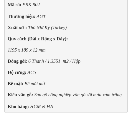
Mã số:
PRK 902 

Thương hiệu:
 AGT
Xuất xứ :
Thổ Nhĩ Kỳ (Turkey)
Quy cách (Dài x Rộng x Dày): 
1195 x 189 x 12 mm
Đóng gói:
6 Thanh / 1.3551  m2 / Hộp
Độ cứng:
AC5
Bề mặt:
Bề mặt mờ
Kiểu vân gỗ:
Sàn gỗ công nghiệp
 v
ân gỗ sồi màu xám trắng 

Kho hàng:
 HCM & HN