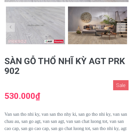
SÀN GỖ THỔ NHĨ KỲ AGT PRK
902
Sale
530.000₫
Van san tho nhi ky, van san tho nhy ki, san go tho nhi ky, van san
chau au, san go agt, van san agt, van san chat luong tot, van san
cao cap, san go cao cap, san go chat luong tot, san tho nhi ky, agt