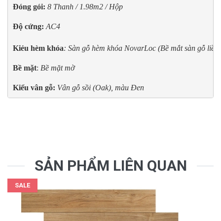
Đóng gói:
8 Thanh / 1.98m2 / Hộp
Độ cứng:
AC4

Kiẻu hèm khóa
: Sàn gỗ hèm khóa NovarLoc (Bề mắt sàn gỗ liền la
Bề mặt
: 
Bề mặt mờ
Kiểu vân gỗ: 
Vân gỗ sồi (Oak), màu Đen
SẢN PHẨM LIÊN QUAN
SALE