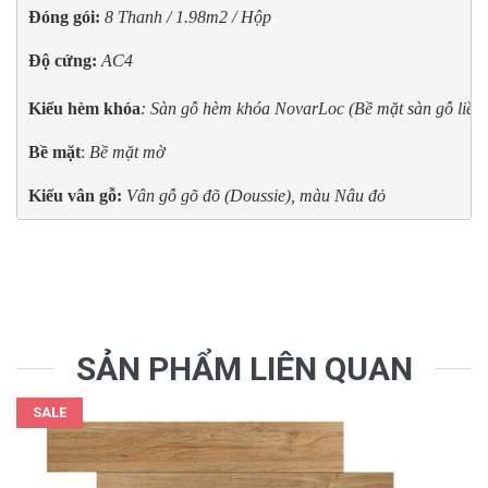
Đóng gói:
8 Thanh / 1.98m2 / Hộp
Độ cứng:
AC4

Kiểu hèm khóa
: Sàn gỗ hèm khóa NovarLoc (Bề mặt sàn gỗ liền la
Bề mặt
: 
Bề mặt mờ
Kiểu vân gỗ:
Vân gỗ gõ đõ (Doussie), màu Nâu đỏ
SẢN PHẨM LIÊN QUAN
SALE