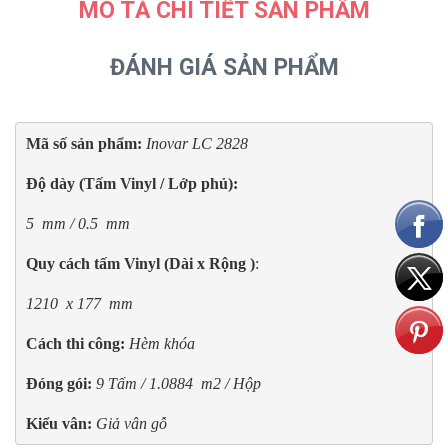
MÔ TẢ CHI TIẾT SẢN PHẨM
ĐÁNH GIÁ SẢN PHẨM
Mã số sản phẩm:
Inovar LC 2828
Độ dày (Tấm Vinyl / Lớp phủ): 
5  mm / 0.5  mm
Quy cách tấm Vinyl (Dài x Rộng )
: 
1210  x 177  mm
Cách thi công: 
Hèm khóa
Đóng gói:
9 Tấm / 1.0884  m2 / Hộp
Kiểu vân:
Giả vân gỗ