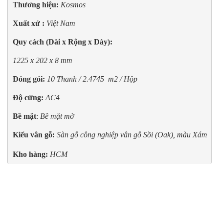
Thương hiệu:
 Kosmos
Xuất xứ : 
Việt Nam
Quy cách (Dài x Rộng x Dày):
1225 x 202 x 8 mm
Đóng gói:
10 Thanh / 2.4745  m2 / Hộp
Độ cứng:
AC4
Bề mặt
: 
Bề mặt mờ
Kiểu vân gỗ:
Sàn gỗ công nghiệp vân gỗ Sồi (Oak), màu Xám

Kho hàng:
 HCM