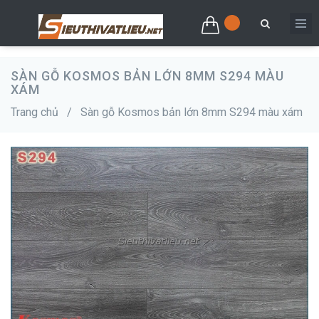
SÀN GỖ KOSMOS BẢN LỚN 8MM S294 MÀU
XÁM
Trang chủ
/
Sàn gỗ Kosmos bản lớn 8mm S294 màu xám