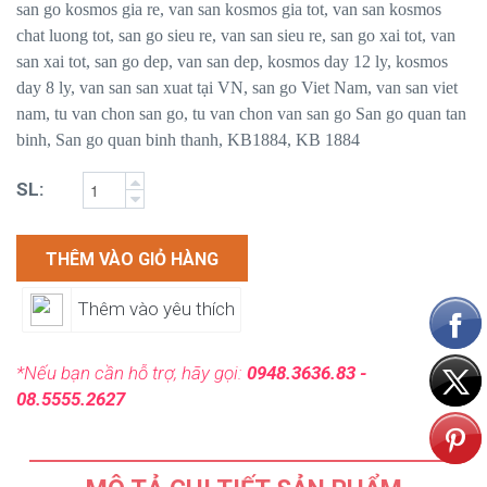
san go kosmos gia re, van san kosmos gia tot, van san kosmos
chat luong tot, san go sieu re, van san sieu re, san go xai tot, van
san xai tot, san go dep, van san dep, kosmos day 12 ly, kosmos
day 8 ly, van san san xuat tại VN, san go Viet Nam, van san viet
nam, tu van chon san go, tu van chon van san go San go quan tan
binh, San go quan binh thanh, KB1884, KB 1884
SL:
THÊM VÀO GIỎ HÀNG
Thêm vào yêu thích
*Nếu bạn cần hỗ trợ, hãy gọi:
0948.3636.83 -
08.5555.2627