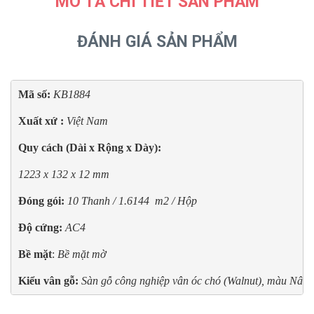
MÔ TẢ CHI TIẾT SẢN PHẨM
ĐÁNH GIÁ SẢN PHẨM
Mã số: 
KB1884
Xuất xứ : 
Việt Nam
Quy cách (Dài x Rộng x Dày):
1223 x 132 x 12 mm
Đóng gói:
10 Thanh / 1.6144  m2 / Hộp
Độ cứng:
AC4
Bề mặt
: 
Bề mặt mờ
Kiểu vân gỗ:
Sàn gỗ công nghiệp vân óc chó (Walnut), màu Nâu