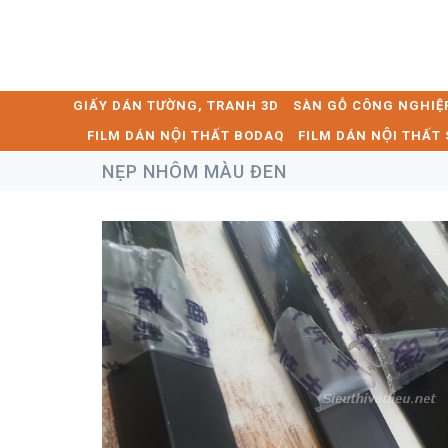
GIẤY DÁN TƯỜNG, TRANH 3D
SÀN GỖ CÔNG NGHIỆ
FILM DÁN NỘI THẤT BODAQ
FILM DÁN NỘI THẤ
NẸP NHÔM MÀU ĐEN