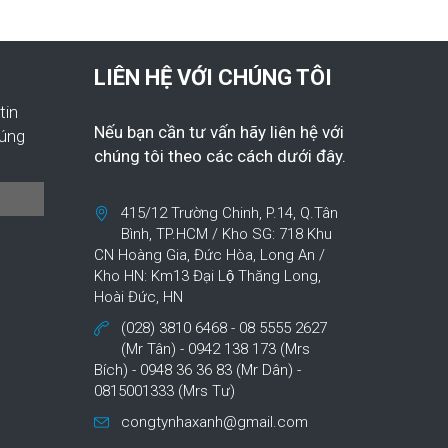
LIÊN HỆ VỚI CHÚNG TÔI
tin
Nếu bạn cần tư vấn hãy liên hệ với
húng
chúng tôi theo các cách dưới đây.
415/12 Trường Chinh, P.14, Q.Tân
Bình, TP.HCM / Kho SG: 718 Khu
CN Hoàng Gia, Đức Hòa, Long An /
Kho HN: Km13 Đại Lộ Thăng Long,
Hoài Đức, HN
(028) 3810 6468 - 08 5555 2627
(Mr Tân) - 0942 138 173 (Mrs
Bích) - 0948 36 36 83 (Mr Dân) -
0815001333 (Mrs Tư)
congtynhaxanh@gmail.com