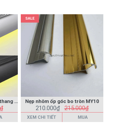
SALE
SALE
Nẹp nhôm chống trượt cầu thang có LED
Nẹp nhôm ốp góc bo tròn MY10
Nẹp
0₫
210.000₫
215.000₫
115
A
XEM CHI TIẾT
MUA
XEM CHI 