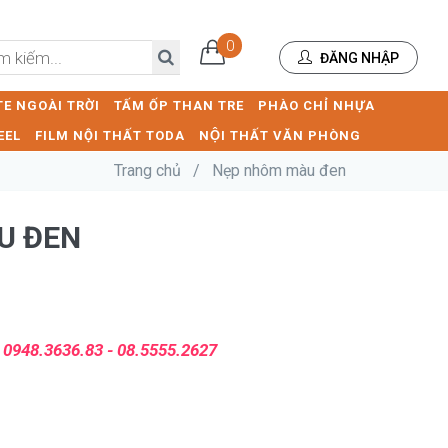
0
ĐĂNG NHẬP
E NGOÀI TRỜI
TẤM ỐP THAN TRE
PHÀO CHỈ NHỰA
EEL
FILM NỘI THẤT TODA
NỘI THẤT VĂN PHÒNG
Trang chủ
/
Nẹp nhôm màu đen
U ĐEN
:
0948.3636.83 - 08.5555.2627