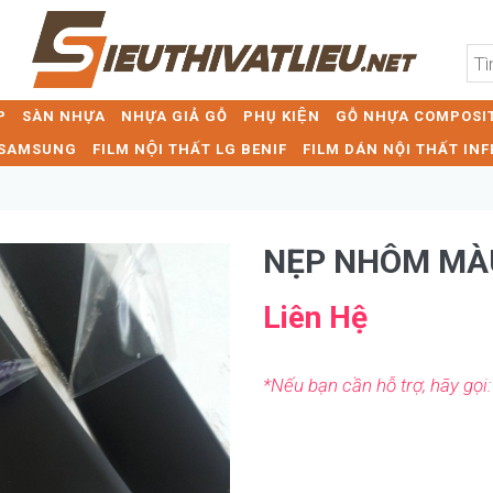
P
SÀN NHỰA
NHỰA GIẢ GỖ
PHỤ KIỆN
GỖ NHỰA COMPOSIT
T SAMSUNG
FILM NỘI THẤT LG BENIF
FILM DÁN NỘI THẤT INF
NẸP NHÔM MÀ
Liên Hệ
*Nếu bạn cần hỗ trợ, hãy gọi