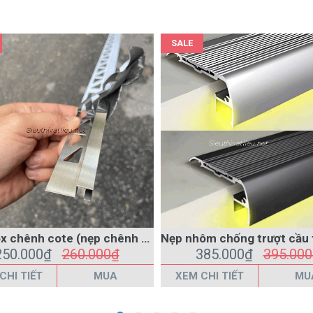
SALE
Nẹp inox chênh cote (nẹp chênh cốt)
250.000₫
260.000₫
385.000₫
395.00
CHI TIẾT
MUA
XEM CHI TIẾT
MU