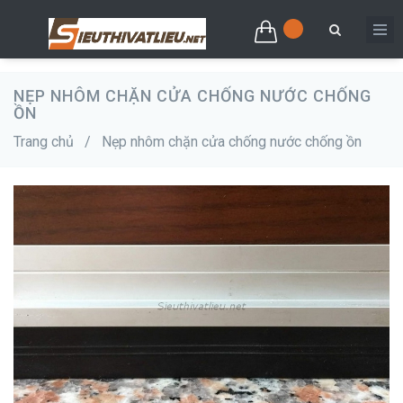
NẸP NHÔM CHẶN CỬA CHỐNG NƯỚC CHỐNG
ỒN
Trang chủ
/
Nẹp nhôm chặn cửa chống nước chống ồn