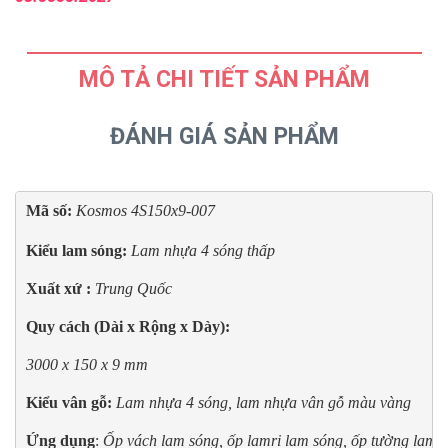
MÔ TẢ CHI TIẾT SẢN PHẨM
ĐÁNH GIÁ SẢN PHẨM
Mã số: 
Kosmos 4S150x9-007

Kiểu lam sóng:
 Lam nhựa 4 sóng thấp
Xuất xứ : 
Trung Quốc
Quy cách (Dài x Rộng x Dày):
3000 x 150 x 9 mm
Kiểu vân gỗ:
Lam nhựa 4 sóng, lam nhựa vân gỗ màu
vàng
Ứng dụng
: 
Ốp vách lam sóng, ốp lamri 
lam sóng
, ốp tường 
lam s