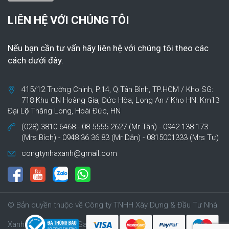
LIÊN HỆ VỚI CHÚNG TÔI
Nếu bạn cần tư vấn hãy liên hệ với chúng tôi theo các
cách dưới đây.
415/12 Trường Chinh, P.14, Q.Tân Bình, TP.HCM / Kho SG:
718 Khu CN Hoàng Gia, Đức Hòa, Long An / Kho HN: Km13
Đại Lộ Thăng Long, Hoài Đức, HN
(028) 3810 6468 - 08 5555 2627 (Mr Tân) - 0942 138 173
(Mrs Bích) - 0948 36 36 83 (Mr Dân) - 0815001333 (Mrs Tư)
congtynhaxanh@gmail.com
© Bản quyền thuộc về Công ty TNHH Xây Dựng & Đầu Tư Nhà
Xanh | Cung cấp bởi Sapo