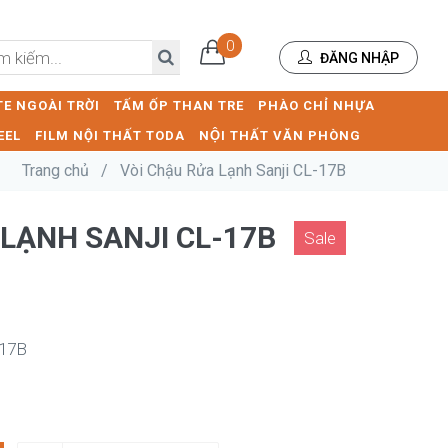
0
ĐĂNG NHẬP
E NGOÀI TRỜI
TẤM ỐP THAN TRE
PHÀO CHỈ NHỰA
EEL
FILM NỘI THẤT TODA
NỘI THẤT VĂN PHÒNG
Trang chủ
/
Vòi Chậu Rửa Lạnh Sanji CL-17B
 LẠNH SANJI CL-17B
Sale
-17B