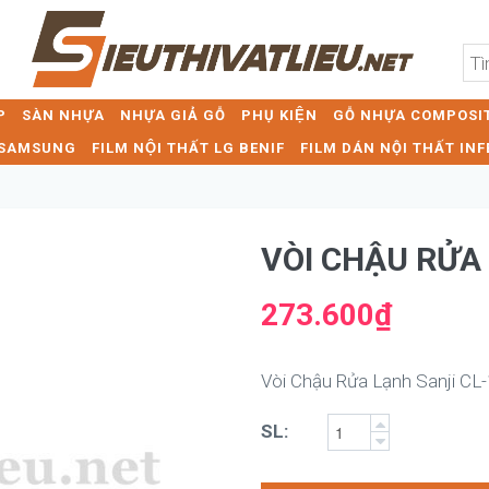
P
SÀN NHỰA
NHỰA GIẢ GỖ
PHỤ KIỆN
GỖ NHỰA COMPOSIT
T SAMSUNG
FILM NỘI THẤT LG BENIF
FILM DÁN NỘI THẤT INF
VÒI CHẬU RỬA
273.600₫
Vòi Chậu Rửa Lạnh Sanji CL
SL: