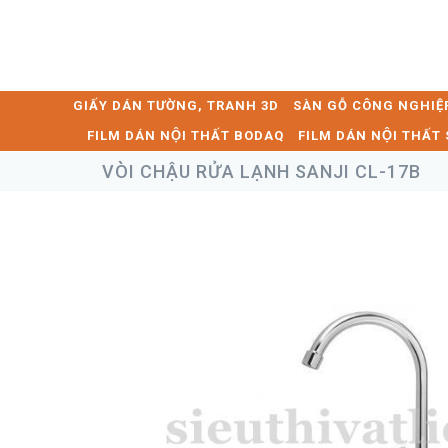
GIẤY DÁN TƯỜNG, TRANH 3D
SÀN GỖ CÔNG NGHIỆ
FILM DÁN NỘI THẤT BODAQ
FILM DÁN NỘI THẤ
VÒI CHẬU RỬA LẠNH SANJI CL-17B