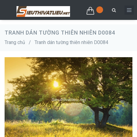
TRANH DÁN TƯỜNG THIÊN NHIÊN D0084
Trang chủ
/
Tranh dán tường thiên nhiên D0084