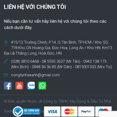
LIÊN HỆ VỚI CHÚNG TÔI
Nếu bạn cần tư vấn hãy liên hệ với chúng tôi theo các
cách dưới đây.
415/12 Trường Chinh, P.14, Q.Tân Bình, TP.HCM / Kho SG:
718 Khu CN Hoàng Gia, Đức Hòa, Long An / Kho HN: Km13
Đại Lộ Thăng Long, Hoài Đức, HN
(028) 3810 6468 - 08 5555 2627 (Mr Tân) - 0942 138 173
(Mrs Bích) - 0948 36 36 83 (Mr Dân) - 0815001333 (Mrs Tư)
congtynhaxanh@gmail.com
© Bản quyền thuộc về Công ty TNHH Xây Dựng & Đầu Tư Nhà
Xanh | Cung cấp bởi Sapo