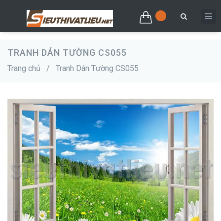
TRANH DÁN TƯỜNG CS055
Trang chủ
/
Tranh Dán Tường CS055