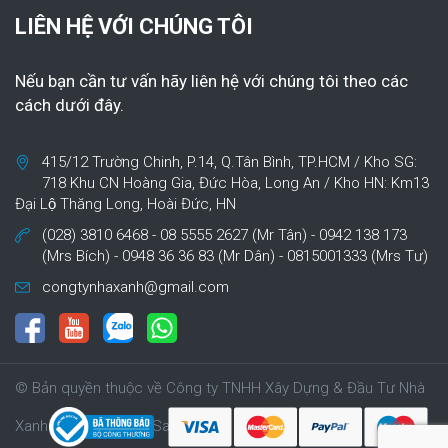
LIÊN HỆ VỚI CHÚNG TÔI
Nếu bạn cần tư vấn hãy liên hệ với chúng tôi theo các
cách dưới đây.
415/12 Trường Chinh, P.14, Q.Tân Bình, TP.HCM / Kho SG:
718 Khu CN Hoàng Gia, Đức Hòa, Long An / Kho HN: Km13
Đại Lộ Thăng Long, Hoài Đức, HN
(028) 3810 6468 - 08 5555 2627 (Mr Tân) - 0942 138 173
(Mrs Bích) - 0948 36 36 83 (Mr Dân) - 0815001333 (Mrs Tư)
congtynhaxanh@gmail.com
© Bản quyền thuộc về Công ty TNHH Xây Dựng & Đầu Tư Nhà
Xanh | Cung cấp bởi Sapo