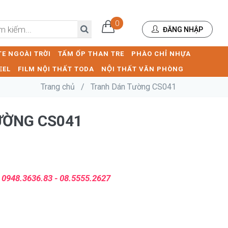
0
ĐĂNG NHẬP
E NGOÀI TRỜI
TẤM ỐP THAN TRE
PHÀO CHỈ NHỰA
EEL
FILM NỘI THẤT TODA
NỘI THẤT VĂN PHÒNG
Trang chủ
/
Tranh Dán Tường CS041
ƯỜNG CS041
:
0948.3636.83 - 08.5555.2627