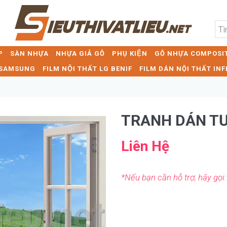
P
SÀN NHỰA
NHỰA GIẢ GỖ
PHỤ KIỆN
GỖ NHỰA COMPOSIT
T SAMSUNG
FILM NỘI THẤT LG BENIF
FILM DÁN NỘI THẤT INF
TRANH DÁN T
Liên Hệ
*Nếu bạn cần hỗ trợ, hãy gọi