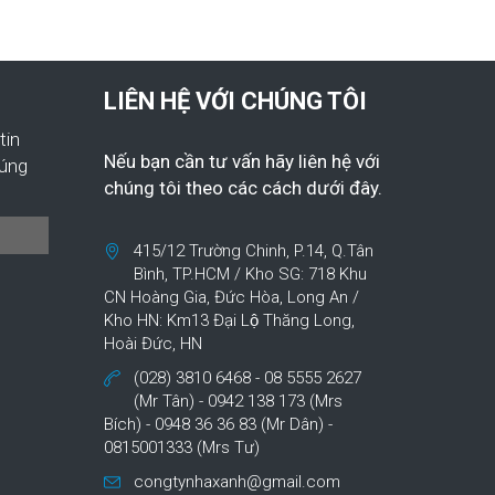
LIÊN HỆ VỚI CHÚNG TÔI
tin
Nếu bạn cần tư vấn hãy liên hệ với
húng
chúng tôi theo các cách dưới đây.
415/12 Trường Chinh, P.14, Q.Tân
Bình, TP.HCM / Kho SG: 718 Khu
CN Hoàng Gia, Đức Hòa, Long An /
Kho HN: Km13 Đại Lộ Thăng Long,
Hoài Đức, HN
(028) 3810 6468 - 08 5555 2627
(Mr Tân) - 0942 138 173 (Mrs
Bích) - 0948 36 36 83 (Mr Dân) -
0815001333 (Mrs Tư)
congtynhaxanh@gmail.com