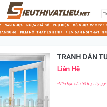
P
SÀN NHỰA
NHỰA GIẢ GỖ
PHỤ KIỆN
GỖ NHỰA COMPOSIT
T SAMSUNG
FILM NỘI THẤT LG BENIF
FILM DÁN NỘI THẤT INF
TRANH DÁN T
Liên Hệ
*Nếu bạn cần hỗ trợ, hãy gọi