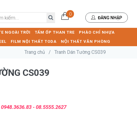
0
ĐĂNG NHẬP
E NGOÀI TRỜI
TẤM ỐP THAN TRE
PHÀO CHỈ NHỰA
EEL
FILM NỘI THẤT TODA
NỘI THẤT VĂN PHÒNG
Trang chủ
/
Tranh Dán Tường CS039
ƯỜNG CS039
:
0948.3636.83 - 08.5555.2627