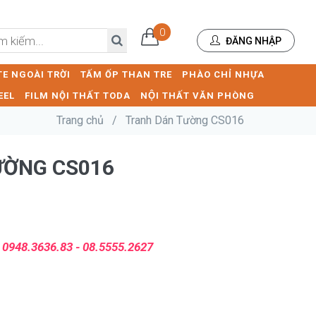
0
ĐĂNG NHẬP
E NGOÀI TRỜI
TẤM ỐP THAN TRE
PHÀO CHỈ NHỰA
EEL
FILM NỘI THẤT TODA
NỘI THẤT VĂN PHÒNG
Trang chủ
/
Tranh Dán Tường CS016
ƯỜNG CS016
:
0948.3636.83 - 08.5555.2627