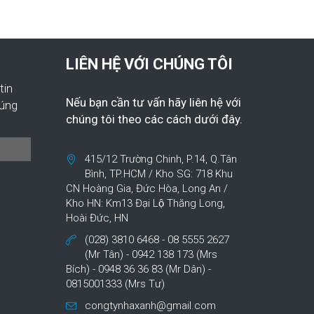
LIÊN HỆ VỚI CHÚNG TÔI
tin
Nếu bạn cần tư vấn hãy liên hệ với
húng
chúng tôi theo các cách dưới đây.
415/12 Trường Chinh, P.14, Q.Tân
Bình, TP.HCM / Kho SG: 718 Khu
CN Hoàng Gia, Đức Hòa, Long An /
Kho HN: Km13 Đại Lộ Thăng Long,
Hoài Đức, HN
(028) 3810 6468 - 08 5555 2627
(Mr Tân) - 0942 138 173 (Mrs
Bích) - 0948 36 36 83 (Mr Dân) -
0815001333 (Mrs Tư)
congtynhaxanh@gmail.com