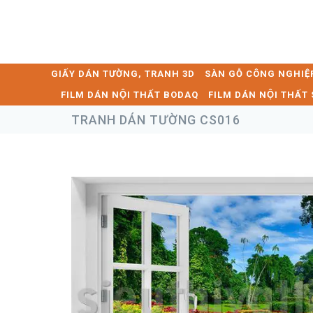
GIẤY DÁN TƯỜNG, TRANH 3D
SÀN GỖ CÔNG NGHIỆ
FILM DÁN NỘI THẤT BODAQ
FILM DÁN NỘI THẤ
TRANH DÁN TƯỜNG CS016