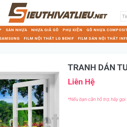
P
SÀN NHỰA
NHỰA GIẢ GỖ
PHỤ KIỆN
GỖ NHỰA COMPOSIT
T SAMSUNG
FILM NỘI THẤT LG BENIF
FILM DÁN NỘI THẤT INF
TRANH DÁN T
Liên Hệ
*Nếu bạn cần hỗ trợ, hãy gọi