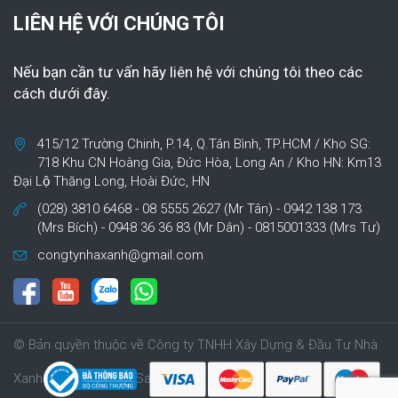
LIÊN HỆ VỚI CHÚNG TÔI
Nếu bạn cần tư vấn hãy liên hệ với chúng tôi theo các
cách dưới đây.
415/12 Trường Chinh, P.14, Q.Tân Bình, TP.HCM / Kho SG:
718 Khu CN Hoàng Gia, Đức Hòa, Long An / Kho HN: Km13
Đại Lộ Thăng Long, Hoài Đức, HN
(028) 3810 6468 - 08 5555 2627 (Mr Tân) - 0942 138 173
(Mrs Bích) - 0948 36 36 83 (Mr Dân) - 0815001333 (Mrs Tư)
congtynhaxanh@gmail.com
© Bản quyền thuộc về Công ty TNHH Xây Dựng & Đầu Tư Nhà
Xanh | Cung cấp bởi Sapo