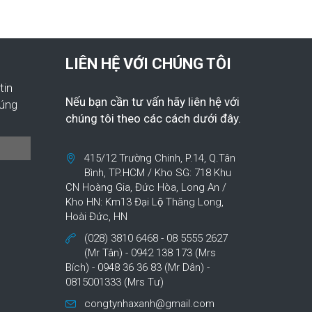
LIÊN HỆ VỚI CHÚNG TÔI
tin
Nếu bạn cần tư vấn hãy liên hệ với
húng
chúng tôi theo các cách dưới đây.
415/12 Trường Chinh, P.14, Q.Tân
Bình, TP.HCM / Kho SG: 718 Khu
CN Hoàng Gia, Đức Hòa, Long An /
Kho HN: Km13 Đại Lộ Thăng Long,
Hoài Đức, HN
(028) 3810 6468 - 08 5555 2627
(Mr Tân) - 0942 138 173 (Mrs
Bích) - 0948 36 36 83 (Mr Dân) -
0815001333 (Mrs Tư)
congtynhaxanh@gmail.com