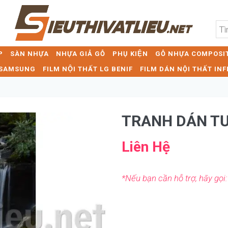
P
SÀN NHỰA
NHỰA GIẢ GỖ
PHỤ KIỆN
GỖ NHỰA COMPOSIT
T SAMSUNG
FILM NỘI THẤT LG BENIF
FILM DÁN NỘI THẤT INF
TRANH DÁN T
Liên Hệ
*Nếu bạn cần hỗ trợ, hãy gọi