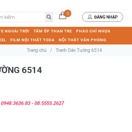
0
ĐĂNG NHẬP
E NGOÀI TRỜI
TẤM ỐP THAN TRE
PHÀO CHỈ NHỰA
EEL
FILM NỘI THẤT TODA
NỘI THẤT VĂN PHÒNG
Trang chủ
/
Tranh Dán Tường 6514
ƯỜNG 6514
:
0948.3636.83 - 08.5555.2627