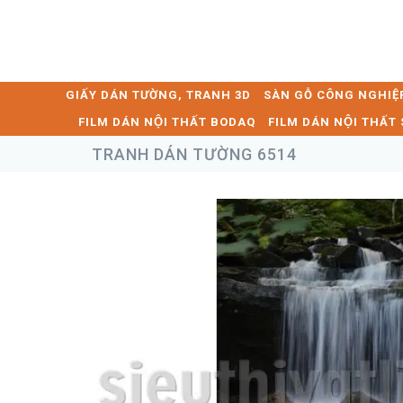
GIẤY DÁN TƯỜNG, TRANH 3D
SÀN GỖ CÔNG NGHIỆ
FILM DÁN NỘI THẤT BODAQ
FILM DÁN NỘI THẤ
TRANH DÁN TƯỜNG 6514