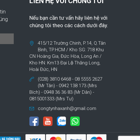
LIÊN HỆ VỚI CHÚNG TÔI
tin
Nếu bạn cần tư vấn hãy liên hệ với
húng
chúng tôi theo các cách dưới đây.
415/12 Trường Chinh, P.14, Q.Tân
Bình, TP.HCM / Kho SG: 718 Khu
CN Hoàng Gia, Đức Hòa, Long An /
Kho HN: Km13 Đại Lộ Thăng Long,
Hoài Đức, HN
(028) 3810 6468 - 08 5555 2627
(Mr Tân) - 0942 138 173 (Mrs
Bích) - 0948 36 36 83 (Mr Dân) -
0815001333 (Mrs Tư)
congtynhaxanh@gmail.com