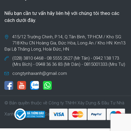
Nếu bạn cần tư vấn hãy liên hệ với chúng tôi theo các
cách dưới đây.
415/12 Trường Chinh, P.14, Q.Tân Bình, TP.HCM / Kho SG:
718 Khu CN Hoàng Gia, Đức Hòa, Long An / Kho HN: Km13
Đại Lộ Thăng Long, Hoài Đức, HN
(028) 3810 6468 - 08 5555 2627 (Mr Tân) - 0942 138 173
(Mrs Bích) - 0948 36 36 83 (Mr Dân) - 0815001333 (Mrs Tư)
congtynhaxanh@gmail.com
© Bản quyền thuộc về Công ty TNHH Xây Dựng & Đầu Tư Nhà
Xanh | Cung cấp bởi Sapo