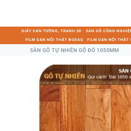
GIẤY DÁN TƯỜNG, TRANH 3D
SÀN GỖ CÔNG NGHIỆ
FILM DÁN NỘI THẤT BODAQ
FILM DÁN NỘI THẤ
SÀN GỖ TỰ NHIÊN GỖ ĐỎ 1050MM