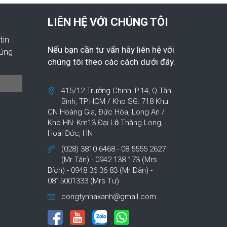
LIÊN HỆ VỚI CHÚNG TÔI
tin
Nếu bạn cần tư vấn hãy liên hệ với
húng
chúng tôi theo các cách dưới đây.
415/12 Trường Chinh, P.14, Q.Tân
Bình, TP.HCM / Kho SG: 718 Khu
CN Hoàng Gia, Đức Hòa, Long An /
Kho HN: Km13 Đại Lộ Thăng Long,
Hoài Đức, HN
(028) 3810 6468 - 08 5555 2627
(Mr Tân) - 0942 138 173 (Mrs
Bích) - 0948 36 36 83 (Mr Dân) -
0815001333 (Mrs Tư)
congtynhaxanh@gmail.com