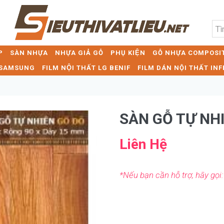
P
SÀN NHỰA
NHỰA GIẢ GỖ
PHỤ KIỆN
GỖ NHỰA COMPOSIT
T SAMSUNG
FILM NỘI THẤT LG BENIF
FILM DÁN NỘI THẤT INF
SÀN GỖ TỰ NH
Liên Hệ
*Nếu bạn cần hỗ trợ, hãy gọi