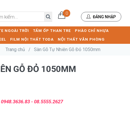
0
ĐĂNG NHẬP
E NGOÀI TRỜI
TẤM ỐP THAN TRE
PHÀO CHỈ NHỰA
EEL
FILM NỘI THẤT TODA
NỘI THẤT VĂN PHÒNG
Trang chủ
/
Sàn Gỗ Tự Nhiên Gỗ Đỏ 1050mm
IÊN GỖ ĐỎ 1050MM
:
0948.3636.83 - 08.5555.2627