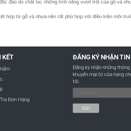
 độc đáo do chắt lọc những tính năng vượt trội của gỗ và 
kết hợp từ gỗ và nhựa nên rất phù hợp với điều kiện môi tr
N KẾT
ĐĂNG KÝ NHẬN TIN
Đăng ký nhận những thông 
Phẩm
khuyến mại từ cửa hàng c
ức
tôi.
hệ
Tra Đơn Hàng