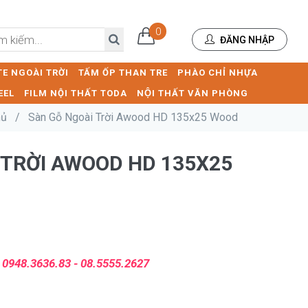
0
ĐĂNG NHẬP
E NGOÀI TRỜI
TẤM ỐP THAN TRE
PHÀO CHỈ NHỰA
EEL
FILM NỘI THẤT TODA
NỘI THẤT VĂN PHÒNG
hủ
/
Sàn Gỗ Ngoài Trời Awood HD 135x25 Wood
 TRỜI AWOOD HD 135X25
:
0948.3636.83 - 08.5555.2627