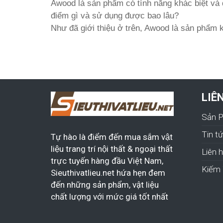
Awood là sản phẩm có tính năng khác biệt và
điểm gì và sử dụng được bao lâu?
Như đã giới thiệu ở trên, Awood là sản phẩm 
LIÊ
Sản 
Tin t
Tự hào là điểm đến mua sắm vật
liệu trang trí nội thất & ngoại thất
Liên 
trực tuyến hàng đầu Việt Nam,
Kiếm 
Sieuthivatlieu.net hứa hẹn đem
đến những sản phẩm, vật liệu
chất lượng với mức giá tốt nhất