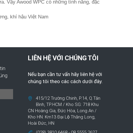
nhựa. Vậy Awood WPC có những tính năng, đặc
ường, khí hậu Việt Nam
LIÊN HỆ VỚI CHÚNG TÔI
tin
Nếu bạn cần tư vấn hãy liên hệ với
húng
chúng tôi theo các cách dưới đây.
415/12 Trường Chinh, P.14, Q.Tân
Bình, TP.HCM / Kho SG: 718 Khu
CN Hoàng Gia, Đức Hòa, Long An /
Kho HN: Km13 Đại Lộ Thăng Long,
Hoài Đức, HN
(028) 3810 6468 - 08 5555 2627