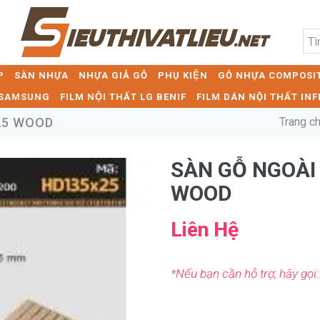
P
SÀN NHỰA
NHỰA GIẢ GỖ
PHỤ KIỆN
GỖ NHỰA COMPOSIT
T SAMSUNG
FILM NỘI THẤT LG BENIF
FILM DÁN NỘI THẤT INF
25 WOOD
Trang c
SÀN GỖ NGOÀI
WOOD
Liên Hệ
*Nếu bạn cần hỗ trợ, hãy gọi