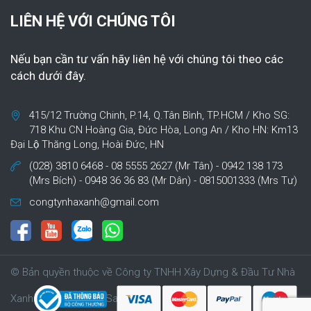
LIÊN HỆ VỚI CHÚNG TÔI
Nếu bạn cần tư vấn hãy liên hệ với chúng tôi theo các
cách dưới đây.
415/12 Trường Chinh, P.14, Q.Tân Bình, TP.HCM / Kho SG:
718 Khu CN Hoàng Gia, Đức Hòa, Long An / Kho HN: Km13
Đại Lộ Thăng Long, Hoài Đức, HN
(028) 3810 6468 - 08 5555 2627 (Mr Tân) - 0942 138 173
(Mrs Bích) - 0948 36 36 83 (Mr Dân) - 0815001333 (Mrs Tư)
congtynhaxanh@gmail.com
© Bản quyền thuộc về Công ty TNHH Xây Dựng & Đầu Tư Nhà
Xanh | Cung cấp bởi Sapo