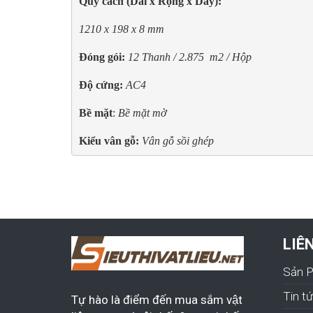
Quy cách (Dài x Rộng x Dày):
1210 x 198 x 8 mm
Đóng gói:
12 Thanh / 2.875  m2 / Hộp
Độ cứng:
AC4
Bề mặt
: 
Bề mặt mờ
Kiểu vân gỗ:
Vân gỗ sồi ghép
LIÊ
Sản 
Tin t
Tự hào là điểm đến mua sắm vật