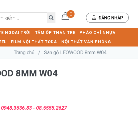
0
ĐĂNG NHẬP
E NGOÀI TRỜI
TẤM ỐP THAN TRE
PHÀO CHỈ NHỰA
EEL
FILM NỘI THẤT TODA
NỘI THẤT VĂN PHÒNG
Trang chủ
/
Sàn gỗ LEOWOOD 8mm W04
OOD 8MM W04
:
0948.3636.83 - 08.5555.2627