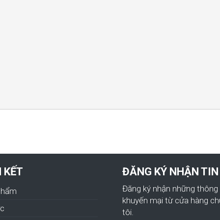
N KẾT
ĐĂNG KÝ NHẬN TIN
Đăng ký nhận những thông 
Phẩm
khuyến mại từ cửa hàng c
ức
tôi.