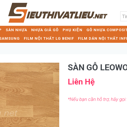
P
SÀN NHỰA
NHỰA GIẢ GỖ
PHỤ KIỆN
GỖ NHỰA COMPOSIT
T SAMSUNG
FILM NỘI THẤT LG BENIF
FILM DÁN NỘI THẤT INF
SÀN GỖ LEOW
Liên Hệ
*Nếu bạn cần hỗ trợ, hãy gọi