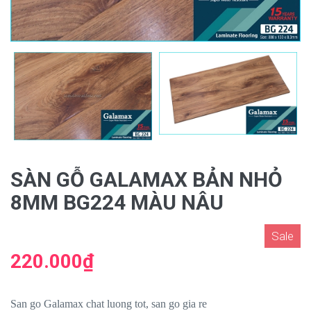
SÀN GỖ GALAMAX BẢN NHỎ
8MM BG224 MÀU NÂU
Sale
220.000₫
San go Galamax chat luong tot, san go gia re