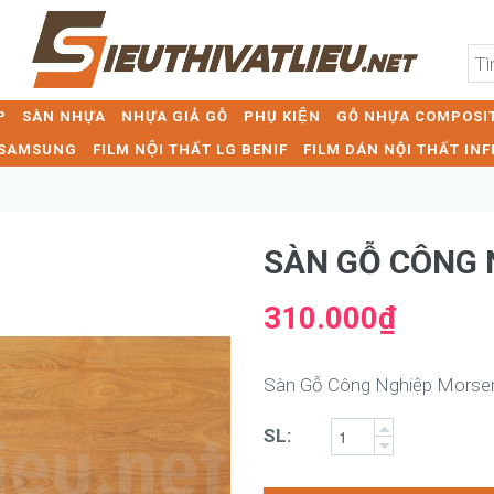
P
SÀN NHỰA
NHỰA GIẢ GỖ
PHỤ KIỆN
GỖ NHỰA COMPOSIT
T SAMSUNG
FILM NỘI THẤT LG BENIF
FILM DÁN NỘI THẤT INF
SÀN GỖ CÔNG 
310.000₫
Sàn Gỗ Công Nghiệp Morse
SL: