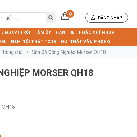
0
ĐĂNG NHẬP
E NGOÀI TRỜI
TẤM ỐP THAN TRE
PHÀO CHỈ NHỰA
EEL
FILM NỘI THẤT TODA
NỘI THẤT VĂN PHÒNG
Trang chủ
/
Sàn Gỗ Công Nghiệp Morser QH18
NGHIỆP MORSER QH18
r QH18