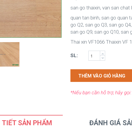
san go thaixin, van san chat
quan tan binh, san go quan t
go Q2, san go Q3, san go Q4,
san go Q9, san go Q10, san
Thai xin VF1066 Thaixin VF 
SL:
THÊM VÀO GIỎ HÀNG
*Nếu bạn cần hỗ trợ, hãy gọi
 TIẾT SẢN PHẨM
ĐÁNH GIÁ S