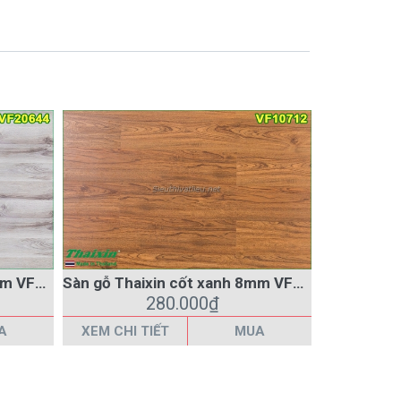
Sàn gỗ Thaixin cốt xanh 8mm VF20644
Sàn gỗ Thaixin cốt xanh 8mm VF10712
280.000₫
A
XEM CHI TIẾT
MUA
XEM CHI 