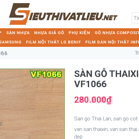
P
SÀN NHỰA
NHỰA GIẢ GỖ
PHỤ KIỆN
GỖ NHỰA COMPOSIT
T SAMSUNG
FILM NỘI THẤT LG BENIF
FILM DÁN NỘI THẤT INF
066
T
SÀN GỖ THAI
VF1066
280.000₫
San go Thai Lan, san go cot
van san thaixin, van san thai
dep