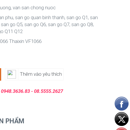
 luong, van san chong nuoc
an phu, san go quan binh thanh, san go Q1, san
 san go Q5, san go Q6, san go Q7, san go Q8,
 go Q11 Q12
1066 Thaixin VF1066
Thêm vào yêu thích
:
0948.3636.83 - 08.5555.2627
ẢN PHẨM