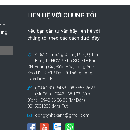
LIÊN HỆ VỚI CHÚNG TÔI
tin
Nếu bạn cần tư vấn hãy liên hệ với
húng
chúng tôi theo các cách dưới đây.
415/12 Trường Chinh, P.14, Q.Tân
Bình, TP.HCM / Kho SG: 718 Khu
CN Hoàng Gia, Đức Hòa, Long An /
Kho HN: Km13 Đại Lộ Thăng Long,
Hoài Đức, HN
(028) 3810 6468 - 08 5555 2627
(Mr Tân) - 0942 138 173 (Mrs
Bích) - 0948 36 36 83 (Mr Dân) -
0815001333 (Mrs Tư)
congtynhaxanh@gmail.com