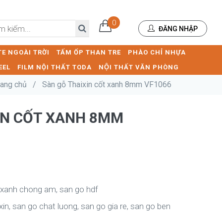
0
ĐĂNG NHẬP
E NGOÀI TRỜI
TẤM ỐP THAN TRE
PHÀO CHỈ NHỰA
EEL
FILM NỘI THẤT TODA
NỘI THẤT VĂN PHÒNG
rang chủ
/
Sàn gỗ Thaixin cốt xanh 8mm VF1066
XIN CỐT XANH 8MM
 xanh chong am, san go hdf
 xin, san go chat luong, san go gia re, san go ben