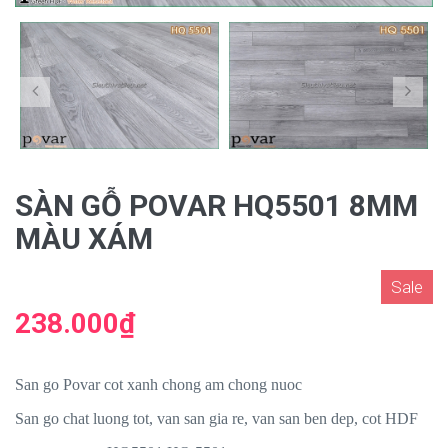
SÀN GỖ POVAR HQ5501 8MM
MÀU XÁM
Sale
238.000₫
San go Povar cot xanh chong am chong nuoc
San go chat luong tot, van san gia re, van san ben dep, cot HDF