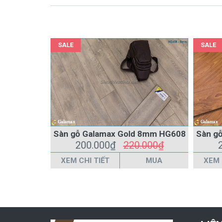
SALE
SALE
Sàn gỗ Galamax Gold 8mm HG608
Sàn g
200.000₫
220.000₫
XEM CHI TIẾT
MUA
XEM 