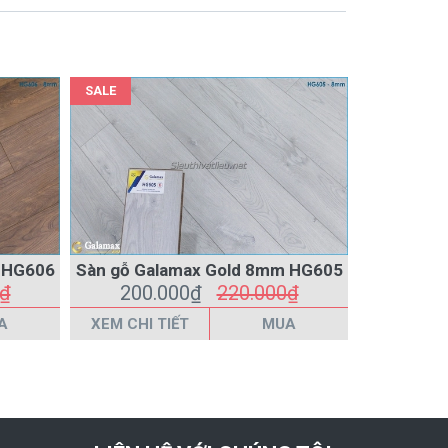
SALE
SALE
m HG606
Sàn gỗ Galamax Gold 8mm HG605
Sàn gỗ 
0₫
200.000₫
220.000₫
200
A
XEM CHI TIẾT
MUA
XEM CHI 