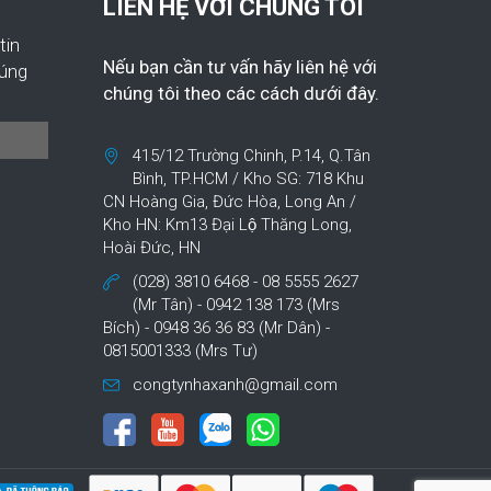
LIÊN HỆ VỚI CHÚNG TÔI
tin
Nếu bạn cần tư vấn hãy liên hệ với
húng
chúng tôi theo các cách dưới đây.
415/12 Trường Chinh, P.14, Q.Tân
Bình, TP.HCM / Kho SG: 718 Khu
CN Hoàng Gia, Đức Hòa, Long An /
Kho HN: Km13 Đại Lộ Thăng Long,
Hoài Đức, HN
(028) 3810 6468 - 08 5555 2627
(Mr Tân) - 0942 138 173 (Mrs
Bích) - 0948 36 36 83 (Mr Dân) -
0815001333 (Mrs Tư)
congtynhaxanh@gmail.com