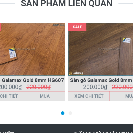
SẢN PHẨM LIÊN QUAN
SALE
ỗ Galamax Gold 8mm HG607
Sàn gỗ Galamax Gold 8m
200.000₫
220.000₫
200.000₫
220.00
CHI TIẾT
MUA
XEM CHI TIẾT
MU