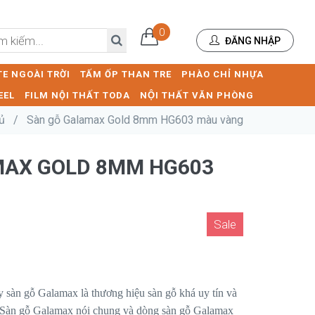
0
ĐĂNG NHẬP
E NGOÀI TRỜI
TẤM ỐP THAN TRE
PHÀO CHỈ NHỰA
EEL
FILM NỘI THẤT TODA
NỘI THẤT VĂN PHÒNG
ủ
/
Sàn gỗ Galamax Gold 8mm HG603 màu vàng
AMAX GOLD 8MM HG603
Sale
àn gỗ Galamax là thương hiệu sàn gỗ khá uy tín và
. Sàn gỗ Galamax nói chung và dòng sàn gỗ Galamax