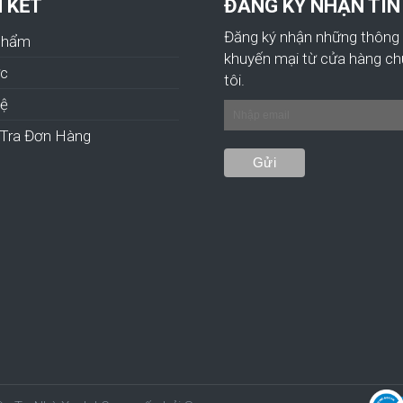
N KẾT
ĐĂNG KÝ NHẬN TIN
Đăng ký nhận những thông 
Phẩm
khuyến mại từ cửa hàng c
ức
tôi.
hệ
Tra Đơn Hàng