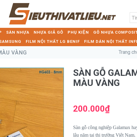
P
SÀN NHỰA
NHỰA GIẢ GỖ
PHỤ KIỆN
GỖ NHỰA COMPOSIT
T SAMSUNG
FILM NỘI THẤT LG BENIF
FILM DÁN NỘI THẤT INF
ÀU VÀNG
Trang ch
SÀN GỖ GAL
MÀU VÀNG
200.000₫
Sàn gỗ công nghiệp Galamax hay s
lâu năm tại thị trường Việt Nam