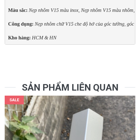
Màu sắc: 
Nẹp nhôm V15
màu inox, 
Nẹp nhôm V15 
màu nhôm, 
N
Công dụng:
Nẹp nhôm chữ V15 che độ hở của góc tường, góc cột
Kho hàng:
 HCM & HN
SẢN PHẨM LIÊN QUAN
SALE