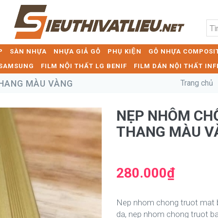
P
SÀN NHỰA
NHỰA GIẢ GỖ
PHỤ KIỆN
GỖ NHỰA COMPOSIT
T SAMSUNG
FILM NỘI THẤT LG BENIF
FILM DÁN NỘI THẤT INF
THANG MÀU VÀNG
Trang chủ
NẸP NHÔM CHÔ
THANG MÀU V
280.000₫
Nep nhom chong truot mat 
da, nep nhom chong truot b