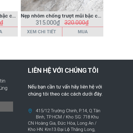
Nẹp nhôm chống trượt mũi bậc cầu thang L55x30
Nẹp nhôm chống trượt mũi bậc cầu thang L41x20
0₫
315.000₫
320.000₫
285
A
XEM CHI TIẾT
MUA
XEM CHI 
LIÊN HỆ VỚI CHÚNG TÔI
tin
Nếu bạn cần tư vấn hãy liên hệ với
húng
chúng tôi theo các cách dưới đây.
415/12 Trường Chinh, P.14, Q.Tân
Bình, TP.HCM / Kho SG: 718 Khu
CN Hoàng Gia, Đức Hòa, Long An /
Kho HN: Km13 Đại Lộ Thăng Long,