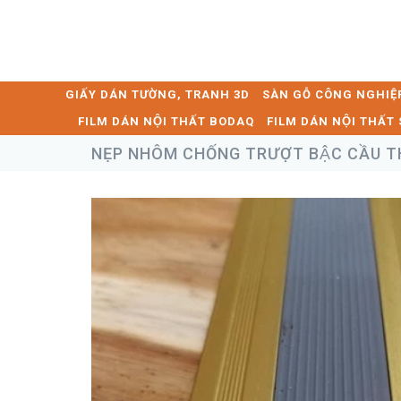
GIẤY DÁN TƯỜNG, TRANH 3D
SÀN GỖ CÔNG NGHIỆ
FILM DÁN NỘI THẤT BODAQ
FILM DÁN NỘI THẤ
NẸP NHÔM CHỐNG TRƯỢT BẬC CẦU 