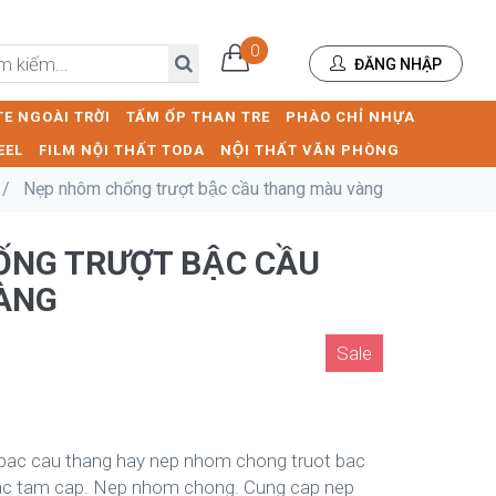
0
ĐĂNG NHẬP
E NGOÀI TRỜI
TẤM ỐP THAN TRE
PHÀO CHỈ NHỰA
EEL
FILM NỘI THẤT TODA
NỘI THẤT VĂN PHÒNG
/
Nẹp nhôm chống trượt bậc cầu thang màu vàng
́NG TRƯỢT BẬC CẦU
ÀNG
Sale
bac cau thang hay nep nhom chong truot bac
ac tam cap. Nep nhom chong. Cung cap nep