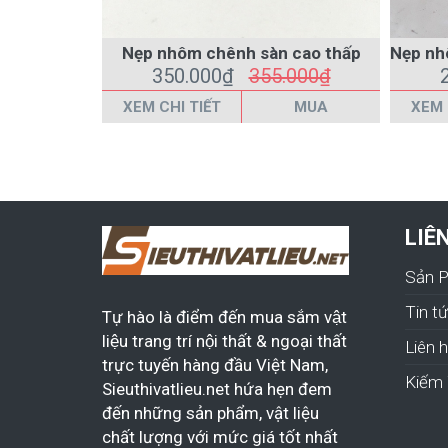
Nẹp nhôm chênh sàn cao thấp
350.000₫
355.000₫
XEM CHI TIẾT
MUA
XEM 
LIÊ
Sản 
Tin t
Tự hào là điểm đến mua sắm vật
liệu trang trí nội thất & ngoại thất
Liên 
trực tuyến hàng đầu Việt Nam,
Kiếm 
Sieuthivatlieu.net hứa hẹn đem
đến những sản phẩm, vật liệu
chất lượng với mức giá tốt nhất