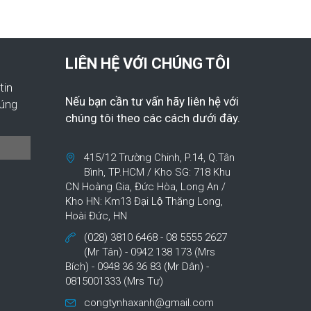
LIÊN HỆ VỚI CHÚNG TÔI
tin
Nếu bạn cần tư vấn hãy liên hệ với
húng
chúng tôi theo các cách dưới đây.
415/12 Trường Chinh, P.14, Q.Tân
Bình, TP.HCM / Kho SG: 718 Khu
CN Hoàng Gia, Đức Hòa, Long An /
Kho HN: Km13 Đại Lộ Thăng Long,
Hoài Đức, HN
(028) 3810 6468 - 08 5555 2627
(Mr Tân) - 0942 138 173 (Mrs
Bích) - 0948 36 36 83 (Mr Dân) -
0815001333 (Mrs Tư)
congtynhaxanh@gmail.com