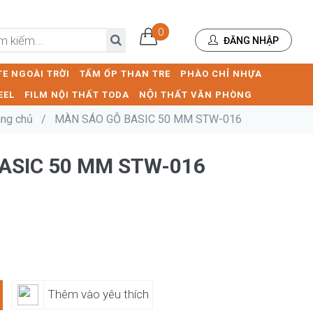
0
ĐĂNG NHẬP
E NGOÀI TRỜI
TẤM ỐP THAN TRE
PHÀO CHỈ NHỰA
EEL
FILM NỘI THẤT TODA
NỘI THẤT VĂN PHÒNG
ang chủ
/
MÀN SÁO GỖ BASIC 50 MM STW-016
ASIC 50 MM STW-016
Thêm vào yêu thích