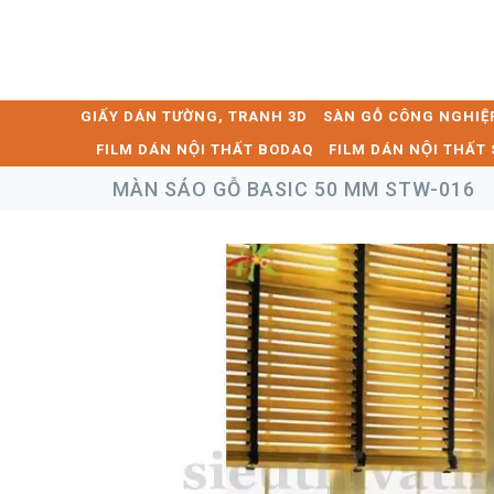
GIẤY DÁN TƯỜNG, TRANH 3D
SÀN GỖ CÔNG NGHIỆ
FILM DÁN NỘI THẤT BODAQ
FILM DÁN NỘI THẤ
MÀN SÁO GỖ BASIC 50 MM STW-016