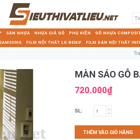
P
SÀN NHỰA
NHỰA GIẢ GỖ
PHỤ KIỆN
GỖ NHỰA COMPOSIT
T SAMSUNG
FILM NỘI THẤT LG BENIF
FILM DÁN NỘI THẤT INF
Tr
MÀN SÁO GỖ B
720.000₫
SL:
THÊM VÀO GIỎ HÀNG